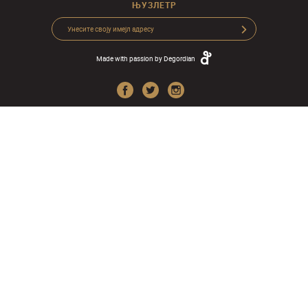
ЊУЗЛЕТР
Made with passion by
Degordian