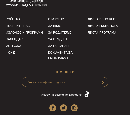
11040 Београд, Србија
Уторак - Недеља 10ч-18ч
POČETNA
О MУЗЕЈУ
ЛИСТА ИЗЛОЖБИ
ПОСЕТИТЕ НАС
ЗА ШКОЛЕ
ЛИСТА ЕКСПОНАТА
ИЗЛОЖБЕ И ПРОГРАМИ
ЗА РОДИТЕЉЕ
ЛИСТА ПРОГРАМА
КАЛЕНДАР
ЗА СТУДЕНТЕ
ИСТРАЖИ
ЗА НОВИНАРЕ
ФОНД
DOKUMENTA ZA
PREUZIMANJE
ЊУЗЛЕТР
Made with passion by
Degordian