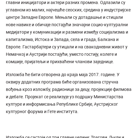
главни иницијатори и актери разних промена. Одлазили су
углавном из малих, најчешће сеоских, средина у индустријске
центре Западне Европе. Мењали су дотадашње и стицали
нове навике и обичаје постајући значајни социо-културални
медијатори у комуникацији и размени између социјализма и
капитализма, Истока и Запада, села и града, Балкана и
Европе. Гастарбајтери су утицали и на свакодневни живот у
Немачкој и Аустрији постајући, уместо гостију, колеге и
комшије, пријатељи и прихваћени чланови заједнице.
Изложба ће бити отворена до краја маја 2017. године. У
оквиру додатних програма биће организована стручна
вођења кроз изложбу, радионице за децу, пројекције филмова
и дебате. Пројекат се реализује уз подршку Министарства
културе и информисања Републике Србије, Аустријског
културног форума и Гете института.
Изложба се састоји од три главне целине: Трагови, Људи и