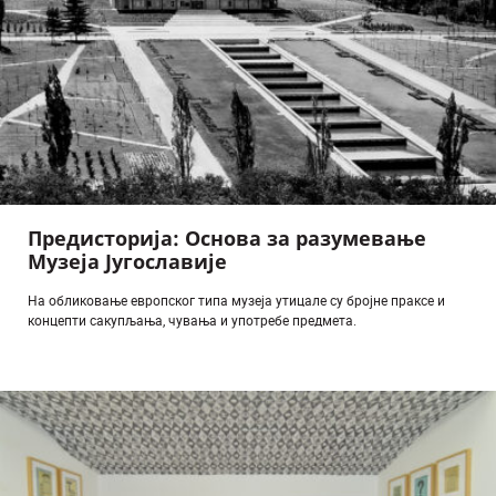
Предисторија: Основа за разумевање
Музеја Југославије
На обликовање европског типа музеја утицале су бројне праксе и
концепти сакупљања, чувања и употребе предмета.