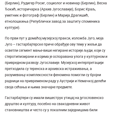
(Берлин), Рудигер Росиг, социолог и новинар (Берлин), Весна
Ђокић, историчарка (Архив Југославије), Борис Краљ,
уметник и фотограф (Берлин) и Марија Драгишић,
етнолошкиња (Републички завод за заштиту споменика
културе).
По први пут у домаћој музејској пракси, изложба Југо, моја
Југо – гастарбајтерске приче обрађује ову тему у жељи да
осветли сегмент мање-више негиране историје људи, који су
стеротипизирани и којима је оспоравана улога у културном и
привредном развоју Југославије. Музејској интерпретацији
претходила су теренска и архивска истраживања, а
разумевању комплексности феномена помогли су бројни
радници на привременом раду у Аустрији и Немачкој делећи
своја сећања и њима значајне предмете.
Гастарбајтери су имали вишеструк утицај на југословенско
друштво и културу, посебно на свакодневни живот
становништва и често су у локалним заједницама били