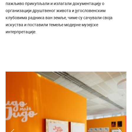
пажљиво прикупљали и излагали документацију о
организацији друштвеног живота и југословенским
клубовима радника ван земље, чиме су сачували своја
искуства и поставили темеље модерне музејске
интерпретације.