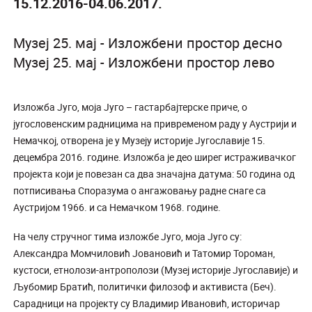
15.12.2016-04.06.2017.
Музеј 25. мај - Изложбени простор десно
Музеј 25. мај - Изложбени простор лево
Изложба Југо, моја Југо – гастарбајтерске приче, о
југословенским радницима на привременом раду у Аустрији и
Немачкој, отворена је у Музеју историје Југославије 15.
децембра 2016. године. Изложба је део ширег истраживачког
пројекта који је повезан са два значајна датума: 50 година од
потписивања Споразума о ангажовању радне снаге са
Аустријом 1966. и са Немачком 1968. године.
На челу стручног тима изложбе Југо, моја Југо су:
Александра Момчиловић Јовановић и Татомир Тороман,
кустоси, етнолози-антрополози (Музеј историје Југославије) и
Љубомир Братић, политички филозоф и активиста (Беч).
Сарадници на пројекту су Владимир Ивановић, историчар