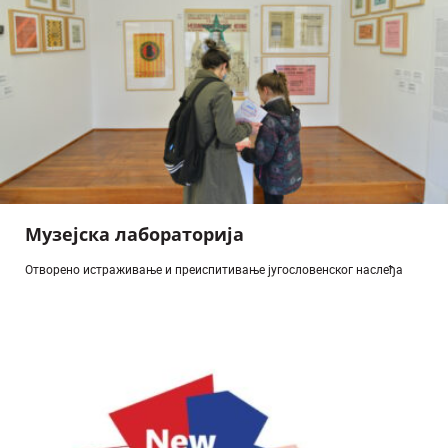
Музејска лабораторија
Отворено истраживање и преиспитивање југословенског наслеђа