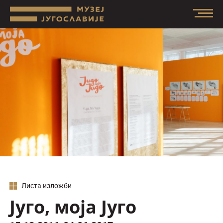
Листа изложби
Југо, моја Југо