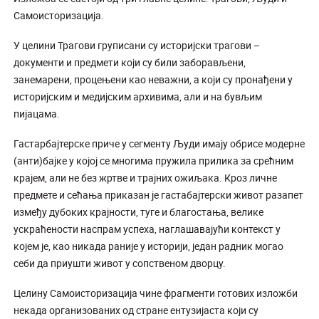
Самоисторизација.
У целини Трагови груписани су историјски трагови –
документи и предмети који су били заборављени,
занемарени, процењени као неважни, а који су пронађени у
историјским и медијским архивима, али и на бувљим
пијацама.
Гастарбајтерске приче у сегменту Људи имају обрисе модерне
(анти)бајке у којој се многима пружила прилика за срећним
крајем, али не без жртве и трајних ожиљака. Кроз личне
предмете и сећања приказан је гастабајтерски живот разапет
између дубоких крајности, туге и благостања, велике
ускраћености наспрам успеха, наглашавајући контекст у
којем је, као никада раније у историји, један радник могао
себи да приушти живот у сопственом дворцу.
Целину Самоисторизација чине фрагменти готових изложби
некада организованих од стране ентузијаста који су