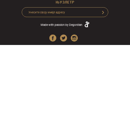
ЊУЗЛЕТР
Made with passion by
Degordian