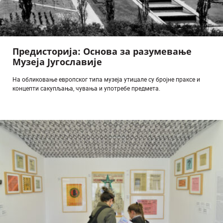
Предисторија: Основа за разумевање
Музеја Југославије
На обликовање европског типа музеја утицале су бројне праксе и
концепти сакупљања, чувања и употребе предмета.