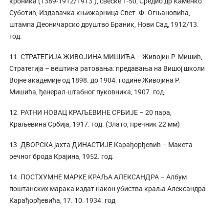
кроника (1389-1912/1913.), свеске 1-50, Средио др Каменко
Суботић, Издавачка књижарница Свет. Ф. Огњановића,
штампа Деоничарско друштво Браник, Нови Сад, 1912/13.
год.
11. СТРАТЕГИЈА ЖИВОЈИНА МИШИЋА – Живојин Р. Мишић,
Стратегија – вештина ратовања: предавања на Вишој школи
Војне академије од 1898. до 1904. године Живојина Р.
Мишића, ђенерал-штабног пуковника, 1907. год.
12. РАТНИ НОВАЦ КРАЉЕВИНЕ СРБИЈЕ – 20 пара,
Краљевина Србија, 1917. год. (Злато, пречник 22 мм)
13. ДВОРСКА јахта ДИНАСТИЈЕ Карађорђевић – Макета
речног брода Крајина, 1952. год.
14. ПОСТХУМНЕ МАРКЕ КРАЉА АЛЕКСАНДРА – Албум
поштанских марака издат након убиства краља Александра
Карађорђевића, 17. 10. 1934. год