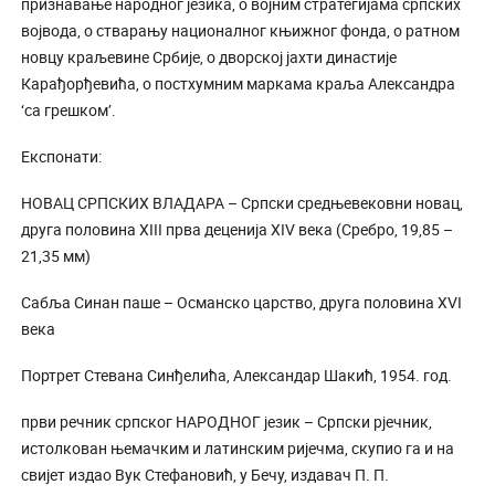
признавање народног језика, о војним стратегијама српских
војвода, о стварању националног књижног фонда, о ратном
новцу краљевине Србије, о дворској јахти династије
Карађорђевића, о постхумним маркама краља Александра
‘са грешком’.
Експонати:
НОВАЦ СРПСКИХ ВЛАДАРА – Српски средњевековни новац,
друга половина XIII прва деценија XIV века (Сребро, 19,85 –
21,35 мм)
Сабља Синан паше – Османско царство, друга половина XVI
века
Портрет Стевана Синђелића, Александар Шакић, 1954. год.
први речник српског НАРОДНОГ језик – Српски рјечник,
истолкован њемачким и латинским ријечма, скупио га и на
свијет издао Вук Стефановић, у Бечу, издавач П. П.