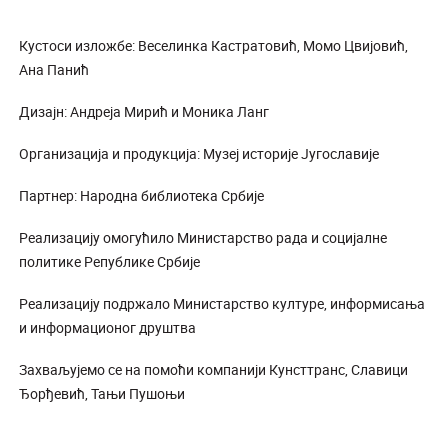
Кустоси изложбе: Веселинка Кастратовић, Момо Цвијовић,
Ана Панић
Дизајн: Андреја Мирић и Моника Ланг
Организација и продукција: Музеј историје Југославије
Партнер: Народна библиотека Србије
Реализацију омогућило Министарство рада и социјалне
политике Републике Србије
Реализацију подржало Министарство културе, информисања
и информационог друштва
Захвaљујемо се на помоћи компанији Кунсттранс, Славици
Ђорђевић, Тањи Пушоњи