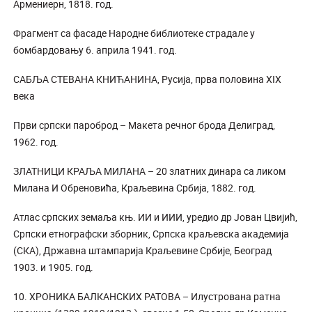
Армениерн, 1818. год.
Фрагмент са фасаде Народне библиотеке страдале у
бомбардовању 6. априла 1941. год.
САБЉА СТЕВАНА КНИЋАНИНА, Русија, прва половина XIX
века
Први српски пароброд – Макета речног брода Делиград,
1962. год.
ЗЛАТНИЦИ КРАЉА МИЛАНА – 20 златних динара са ликом
Милана И Обреновића, Краљевина Србија, 1882. год.
Атлас српских земаља књ. ИИ и ИИИ, уредио др Јован Цвијић,
Српски етнографски зборник, Српска краљевска академија
(СКА), Државна штампарија Краљевине Србије, Београд
1903. и 1905. год.
10. ХРОНИКА БАЛКАНСКИХ РАТОВА – Илустрована ратна