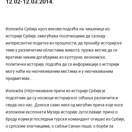
12.02-12.03.2014.
Изложба Србија кроз векове подсећа на чињенице из
историје Србије, омогућава посетиоцима да сазнају
интересантне податке из прошлости, да пронађу историјске
теме у различитим областима живота, пружа мотив да се
вратимо неким догађајима из културне, економске,
политичке историје, подсећа да се информације о историји
могу наћи на неочекиваним местима и у неочекиваним
предметима…
Изложба (Не)очекиване приче из историје Србије је
подсетник да су носиоци историјског сећања различити и
свуда око нас. Доноси само неке од могућих прича које носе
изложени експонати Музеја историје Југославије: приче о
броду којим је последњи турски командант отишао из Србије,
о српским златницима, о сабљи Синан паше, о борби за