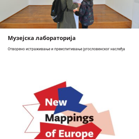
Музејска лабораторија
Отворено истраживање и преиспитивање југословенског наслеђа