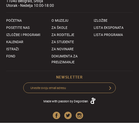
11040 Beograd, Srbija
Utorak - Nedelja 10:00-18:00
POČETNA
O MUZEJU
IZLOŽBE
POSETITE NAS
ZA ŠKOLE
LISTA EKSPONATA
IZLOŽBE I PROGRAMI
ZA RODITELJE
LISTA PROGRAMA
KALENDAR
ZA STUDENTE
ISTRAŽI
ZA NOVINARE
FOND
DOKUMENTA ZA
PREUZIMANJE
NEWSLETTER
Made with passion by
Degordian