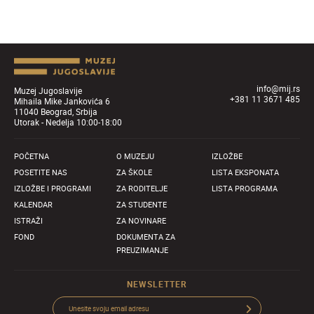
info@mij.rs
Muzej Jugoslavije
+381 11 3671 485
Mihaila Mike Jankovića 6
11040 Beograd, Srbija
Utorak - Nedelja 10:00-18:00
POČETNA
O MUZEJU
IZLOŽBE
POSETITE NAS
ZA ŠKOLE
LISTA EKSPONATA
IZLOŽBE I PROGRAMI
ZA RODITELJE
LISTA PROGRAMA
KALENDAR
ZA STUDENTE
ISTRAŽI
ZA NOVINARE
FOND
DOKUMENTA ZA
PREUZIMANJE
NEWSLETTER