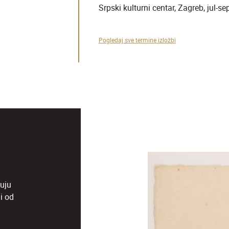
April - oktobar 2026.
Pogledaj sve termine izložbi
uju
i od