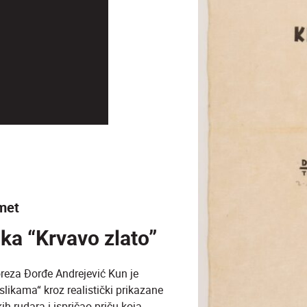
met
ka “Krvavo zlato”
reza Đorđe Andrejević Kun je
slikama“ kroz realistički prikazane
ih rudara i ispričao priču koja