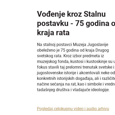
Vođenje kroz Stalnu
postavku - 75 godina 
kraja rata
Na stalnoj postavci Muzeja Jugoslavije
obeleženo je 75 godina od kraja Drugog
svetskog rata. Kroz izbor predmeta iz
muzejskog fonda, kustosi i kustoskinje su 
fokus stavili taj prelomni trenutak svetske i
jugoslovenske istorije i akcentovali neke od
konkretnih istorijskih događaja, ali i različit
načine sećanja na rat, kao i simbole i vredn
tadašnjeg društva i vladajuće ideologije.
Pogledaj celokupnu video i audio arhivu