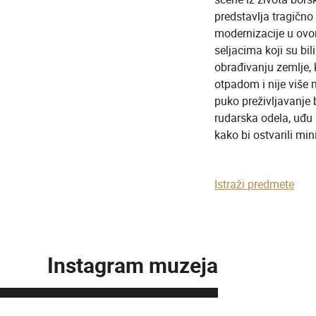
predstavlja tragičn
modernizacije u ovo
seljacima koji su bi
obrađivanju zemlje, 
otpadom i nije više 
puko preživljavanje 
rudarska odela, uđu 
kako bi ostvarili mi
Istraži predmete
Instagram muzeja