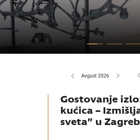
Sub
Ned
Pon
Uto
Sre
Čet
Pet
Su
1
2
3
4
5
6
7
8
Avgust 2026
Avgust 2026
Avgust 2
SLOBODA JE ZA
O zatočeništvu,
otporu