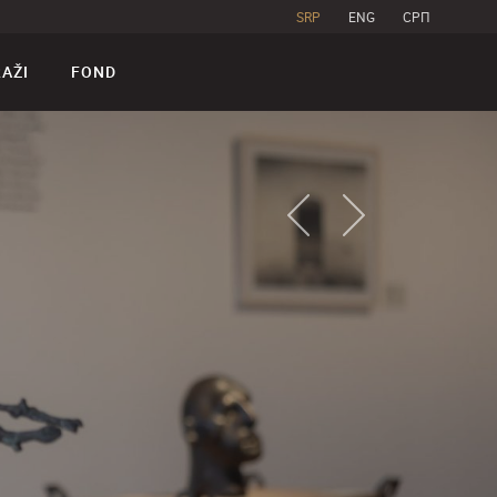
SRP
ENG
CPП
RAŽI
FOND