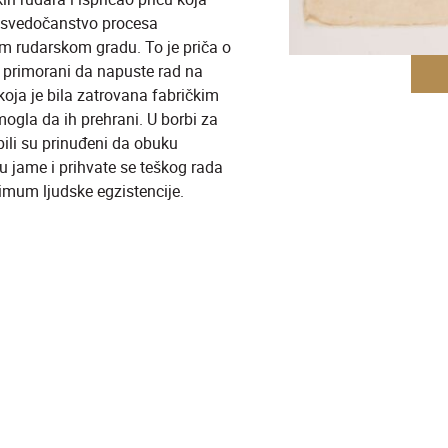
o svedočanstvo procesa
m rudarskom gradu. To je priča o
li primorani da napuste rad na
koja je bila zatrovana fabričkim
mogla da ih prehrani. U borbi za
bili su prinuđeni da obuku
u jame i prihvate se teškog rada
nimum ljudske egzistencije.