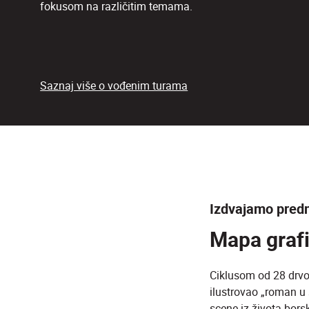
fokusom na različitim temama.
Saznaj više o vođenim turama
Izdvajamo pred
Mapa grafi
Ciklusom od 28 drvo
ilustrovao „roman u 
scene iz života borsk