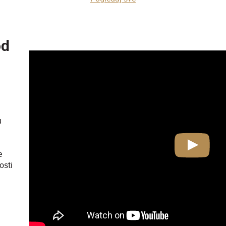
od
u
Play
e
osti