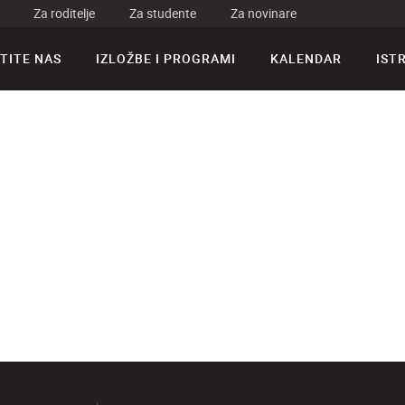
Za roditelje
Za studente
Za novinare
TITE NAS
IZLOŽBE I PROGRAMI
KALENDAR
IST