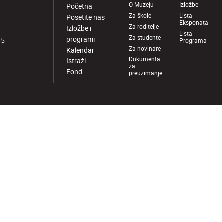
O Muzeju
Izložbe
Početna
Za škole
Lista
Posetite nas
Eksponata
Za roditelje
Izložbe i
Lista
Za studente
programi
85
Programa
Za novinare
Kalendar
Dokumenta
Istraži
za
Fond
preuzimanje