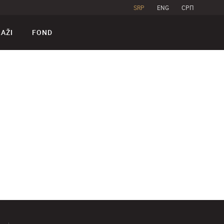
SRP
ENG
CPП
RAŽI
FOND