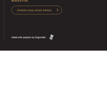
NEWSLETTER
Made with passion by
Degordian