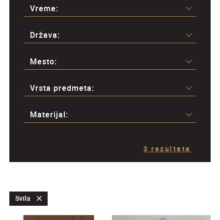
Vreme:
Država:
Mesto:
Vrsta predmeta:
Materijal:
3 rezultata
Svila