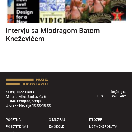
Intervju sa Miodragom Batom
Kneževićem
info@mij.rs
Muzej Jugoslavije
+381 11 3671 485
Mihaila Mike Jankovića 6
11040 Beograd, Srbija
Utorak - Nedelja 10:00-18:00
POČETNA
O MUZEJU
IZLOŽBE
POSETITE NAS
ZA ŠKOLE
LISTA EKSPONATA