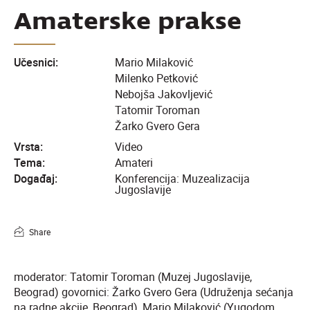
Amaterske prakse
Učesnici:
Mario Milaković
Milenko Petković
Nebojša Jakovljević
Tatomir Toroman
Žarko Gvero Gera
Vrsta:
Video
Tema:
Amateri
Događaj:
Konferencija: Muzealizacija
Jugoslavije
Share
moderator: Tatomir Toroman (Muzej Jugoslavije,
Beograd) govornici: Žarko Gvero Gera (Udruženja sećanja
na radne akcije, Beograd), Mario Milaković (Yugodom,