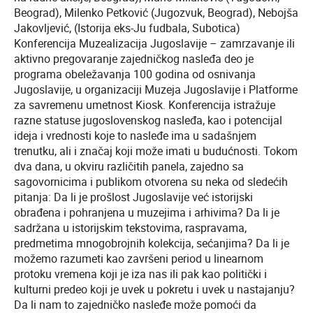
Beograd), Milenko Petković (Jugozvuk, Beograd), Nebojša
Jakovljević, (Istorija eks-Ju fudbala, Subotica)
Konferencija Muzealizacija Jugoslavije – zamrzavanje ili
aktivno pregovaranje zajedničkog nasleđa deo je
programa obeležavanja 100 godina od osnivanja
Jugoslavije, u organizaciji Muzeja Jugoslavije i Platforme
za savremenu umetnost Kiosk. Konferencija istražuje
razne statuse jugoslovenskog nasleđa, kao i potencijal
ideja i vrednosti koje to nasleđe ima u sadašnjem
trenutku, ali i značaj koji može imati u budućnosti. Tokom
dva dana, u okviru različitih panela, zajedno sa
sagovornicima i publikom otvorena su neka od sledećih
pitanja: Da li je prošlost Jugoslavije već istorijski
obrađena i pohranjena u muzejima i arhivima? Da li je
sadržana u istorijskim tekstovima, raspravama,
predmetima mnogobrojnih kolekcija, sećanjima? Da li je
možemo razumeti kao završeni period u linearnom
protoku vremena koji je iza nas ili pak kao politički i
kulturni predeo koji je uvek u pokretu i uvek u nastajanju?
Da li nam to zajedničko nasleđe može pomoći da