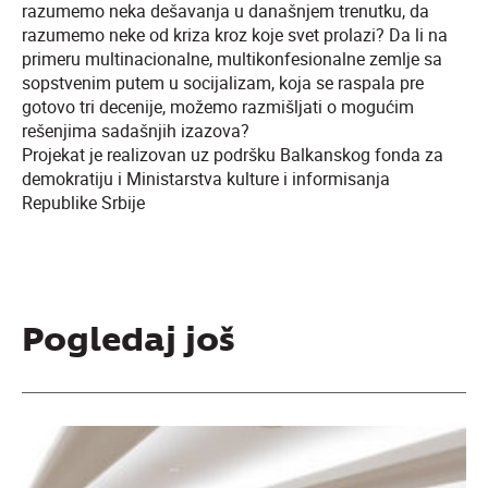
razumemo neka dešavanja u današnjem trenutku, da
razumemo neke od kriza kroz koje svet prolazi? Da li na
primeru multinacionalne, multikonfesionalne zemlje sa
sopstvenim putem u socijalizam, koja se raspala pre
gotovo tri decenije, možemo razmišljati o mogućim
rešenjima sadašnjih izazova?
Projekat je realizovan uz podršku Balkanskog fonda za
demokratiju i Ministarstva kulture i informisanja
Republike Srbije
Pogledaj još