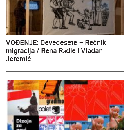
VOĐENJE: Devedesete – Rečnik
migracija / Rena Rädle i Vladan
Jeremić