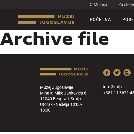
O Muzeju
Za škole
POČETNA
POSE
Archive file
info@mij.rs
Muzej Jugoslavije
+381 11 3671 4
Mihaila Mike Jankovića 6
11040 Beograd, Srbija
Utorak - Nedelja 10:00-
18:00