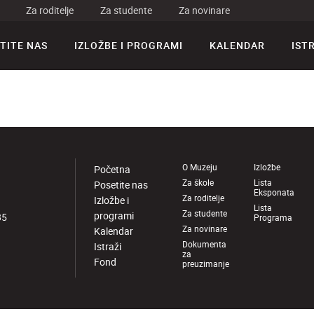
Za roditelje
Za studente
Za novinare
TITE NAS
IZLOŽBE I PROGRAMI
KALENDAR
IST
O Muzeju
Izložbe
Početna
Za škole
Lista
Posetite nas
Eksponata
Za roditelje
Izložbe i
Lista
Za studente
programi
85
Programa
Za novinare
Kalendar
Dokumenta
Istraži
za
Fond
preuzimanje