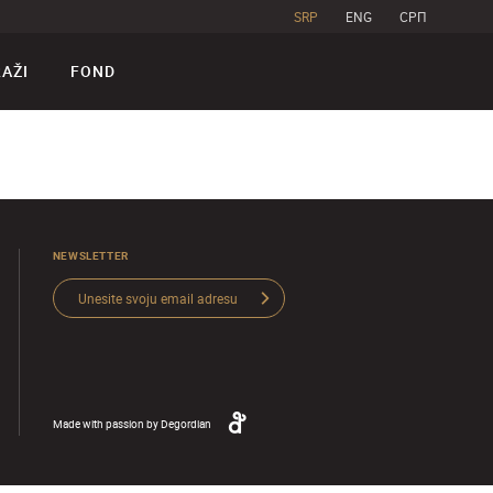
SRP
ENG
CPП
RAŽI
FOND
NEWSLETTER
Made with passion by
Degordian