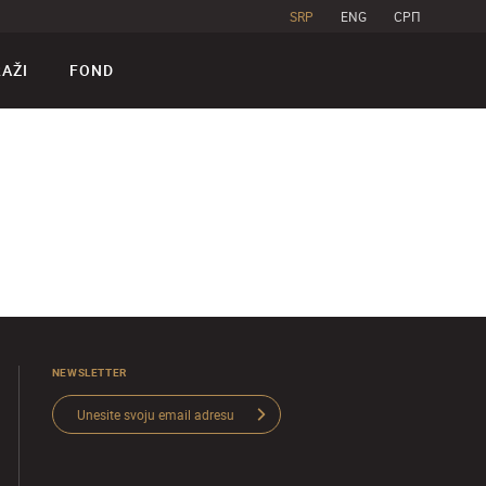
SRP
ENG
CPП
RAŽI
FOND
NEWSLETTER