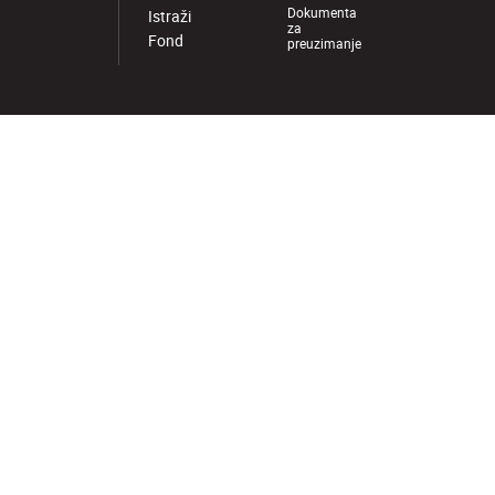
Dokumenta
Istraži
za
Fond
preuzimanje