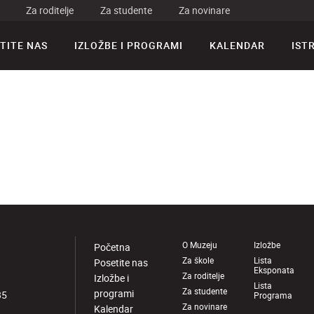
Za roditelje
Za studente
Za novinare
TITE NAS
IZLOŽBE I PROGRAMI
KALENDAR
IST
O Muzeju
Izložbe
Početna
Za škole
Lista
Posetite nas
Eksponata
Za roditelje
Izložbe i
Lista
Za studente
programi
85
Programa
Za novinare
Kalendar