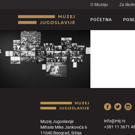
O Muzeju
Za škole
POČETNA
POSE
info@mij.rs
Muzej Jugoslavije
+381 11 3671 4
Mihaila Mike Jankovića 6
11040 Beograd, Srbija