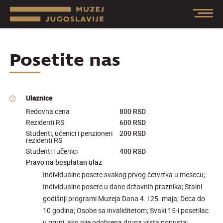
Posetite nas
Ulaznice
Redovna cena
800 RSD
Rezidenti RS
600 RSD
Studenti, učenici i penzioneri
200 RSD
rezidenti RS
Studenti i učenici
400 RSD
Pravo na besplatan ulaz
Individualne posete svakog prvog četvrtka u mesecu;
Individualne posete u dane državnih praznika; Stalni
godišnji programi Muzeja Dana 4. i 25. maja; Deca do
10 godina; Osobe sa invaliditetom; Svaki 15-i posetilac
u grupi, ako nije odobrena druga vrsta popusta;