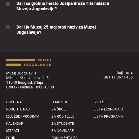
Da li se grobno mesto Josipa Broza Tita nalazi u
Muzeju Jugoslavije?
Da li je Muzej 25.maj stari naziv za Muzej
Jugoslavije?
info@mij.rs
Muzej Jugoslavije
+381 11 3671 485
Mihaila Mike Jankovića 6
11040 Beograd, Srbija
Utorak - Nedelja 10:00-18:00
POČETNA
O MUZEJU
IZLOŽBE
POSETITE NAS
ZA ŠKOLE
LISTA EKSPONATA
IZLOŽBE I PROGRAMI
ZA RODITELJE
LISTA PROGRAMA
KALENDAR
ZA STUDENTE
ISTRAŽI
ZA NOVINARE
FOND
DOKUMENTA ZA