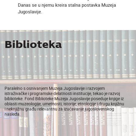
Danas se u njemu kreira stalna postavka Muzeja
Jugoslavije.
Biblioteka
Paralelno s osnivanjem Muzeja Jugoslavije i razvojem
istraživačke i programske delatnosti institucije, tekao je razvoj
biblioteke. Fond Biblioteke Muzeja Jugoslavije poseduje knjige iz
U muzejskoj prodavnici može se naći bogat izbor suvenira
oblasti muzeologije, umetnosti, istorije, etnologije i drugu knjižnu
vezanih za različite teme kojima se Muzej bavi. U prodaji su i
i neknjižnu građu relevantnu za izučavanje jugoslovenskog
katalozi izložbi, kao i knjige i filmovi posvećeni Jugoslaviji.
nasleđa.