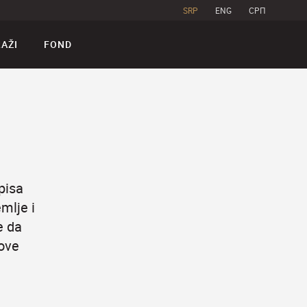
SRP
ENG
CPП
RAŽI
FOND
pisa
mlje i
e da
 ove