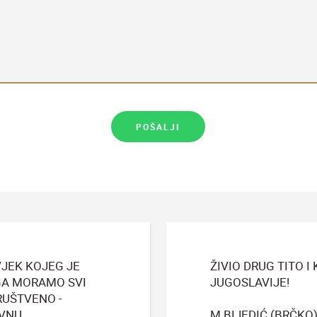
VJEK KOJEG JE
ŽIVIO DRUG TITO 
OGA MORAMO SVI
JUGOSLAVIJE!
RUŠTVENO -
AVNU
M.BIJEDIĆ (BRČKO