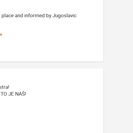
al place and informed by Jugoslavic
ce
stra!
ITO JE NAŠ!