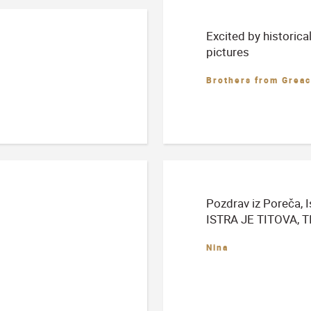
Excited by historic
pictures
Brothers from Grea
Pozdrav iz Poreča, I
ISTRA JE TITOVA, T
Nina