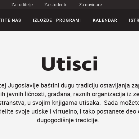
Za roditelje
Za studente
Za novinare
TITE NAS
IZLOŽBE I PROGRAMI
KALENDAR
IST
Utisci
ej Jugoslavije baštini dugu tradiciju ostavljanja za
h javnih ličnosti, građana, raznih organizacija iz ze
stranstva, u svojim knjigama utisaka. Sada možet
elite svoje utiske i virtuelno, i tako postanete deo
dugogodišnje tradicije.