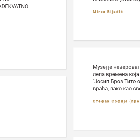
 ADEKVATNO
Mirza Bijedić
Музеј је невероват
лепа времена која 
"Јосип Броз Тито о
враћа, лако као св
Стефан Софија (пре