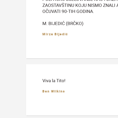
ZAOSTAVŠTINU KOJU NISMO ZNALI
OČUVATI 90-TIH GODINA.
M. BIJEDIĆ (BRČKO)
Mirza Bijedić
Viva la Tito!
Ben Wilkins