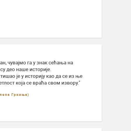
ан, чувајмо га у знак сећања на
су део наше историје.
тишао је у историју као да се из ње
етлост која се враћа свом извору."
лепа Гркиња)