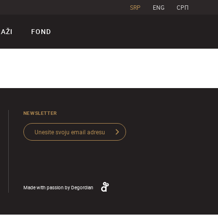
SRP
ENG
CPП
RAŽI
FOND
NEWSLETTER
Made with passion by
Degordian