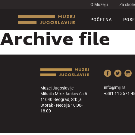
O Muzeju
Za škole
POČETNA
POSE
Archive file
info@mij.rs
Muzej Jugoslavije
+381 11 3671 4
Mihaila Mike Jankovića 6
11040 Beograd, Srbija
Utorak - Nedelja 10:00-
18:00