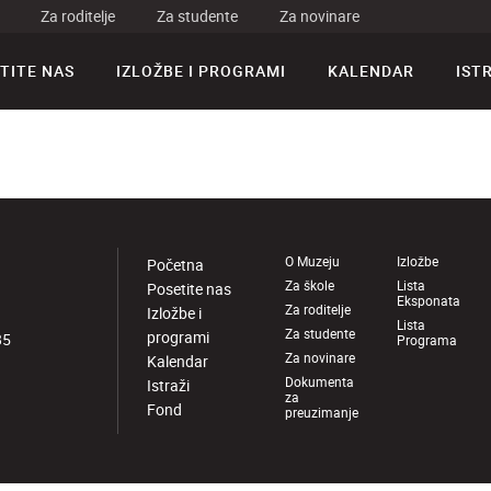
Za roditelje
Za studente
Za novinare
TITE NAS
IZLOŽBE I PROGRAMI
KALENDAR
IST
O Muzeju
Izložbe
Početna
Za škole
Lista
Posetite nas
Eksponata
Za roditelje
Izložbe i
Lista
Za studente
programi
85
Programa
Za novinare
Kalendar
Dokumenta
Istraži
za
Fond
preuzimanje