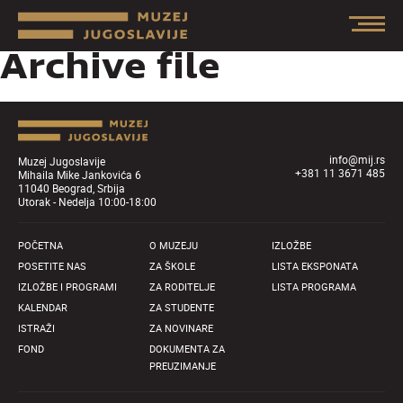
Archive file
info@mij.rs
Muzej Jugoslavije
+381 11 3671 485
Mihaila Mike Jankovića 6
11040 Beograd, Srbija
Utorak - Nedelja 10:00-18:00
POČETNA
O MUZEJU
IZLOŽBE
POSETITE NAS
ZA ŠKOLE
LISTA EKSPONATA
IZLOŽBE I PROGRAMI
ZA RODITELJE
LISTA PROGRAMA
KALENDAR
ZA STUDENTE
ISTRAŽI
ZA NOVINARE
FOND
DOKUMENTA ZA
PREUZIMANJE