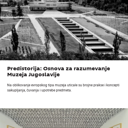
Predistorija: Osnova za razumevanje
Muzeja Jugoslavije
Na oblikovanje evropskog tipa muzeja uticale su brojne prakse i koncepti
sakupljanja, čuvanja i upotrebe predmeta.