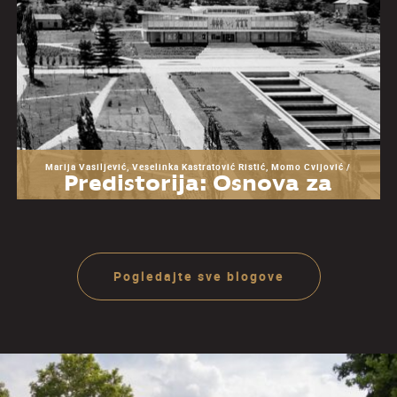
Marija Vasiljević, Veselinka Kastratović Ristić, Momo Cvijović /
Predistorija: Osnova za
razumevanje Muzeja
Jugoslavije
Pogledajte sve blogove