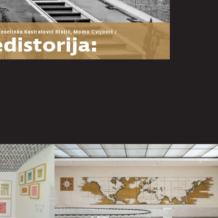
Veselinka Kastratović Ristić, Momo Cvijović /
distorija:
snova za
zumevanje
Muzeja
goslavije