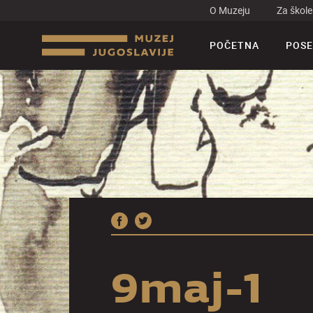
O Muzeju
Za škole
POČETNA
POSE
9maj-1