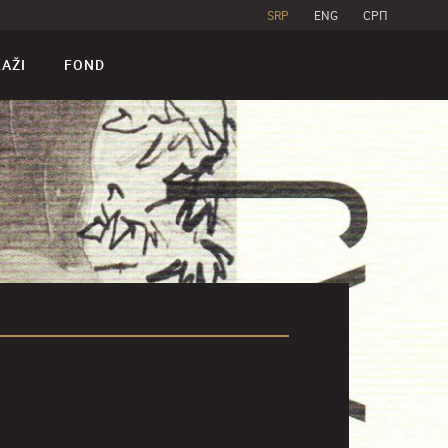
SRP
ENG
CPП
RAŽI
FOND