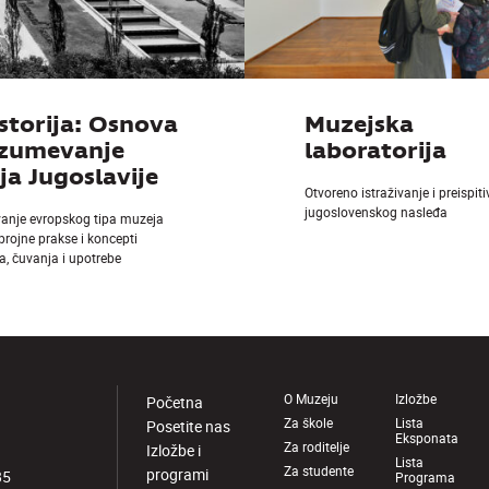
storija: Osnova
Muzejska
azumevanje
laboratorija
a Jugoslavije
Otvoreno istraživanje i preispit
jugoslovenskog nasleđa
vanje evropskog tipa muzeja
 brojne prakse i koncepti
a, čuvanja i upotrebe
O Muzeju
Izložbe
Početna
Za škole
Lista
Posetite nas
Eksponata
Za roditelje
Izložbe i
Lista
Za studente
programi
85
Programa