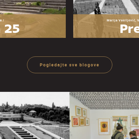
a /
Marija Vasiljević, 
 25
Pre
zeja
O
ije
ra
Pogledajte sve blogove
Ju