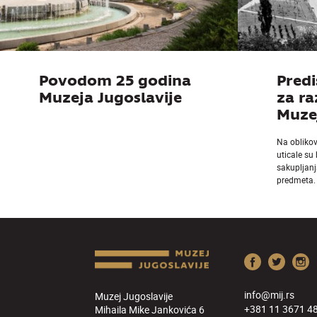
Povodom 25 godina
Predi
Muzeja Jugoslavije
za r
Muzej
Na obliko
uticale su
sakupljanj
predmeta.
info@mij.rs
Muzej Jugoslavije
+381 11 3671 4
Mihaila Mike Jankovića 6