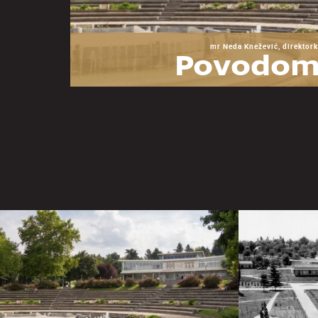
mr Neda Knežević, direktork
Povodom
godina Mu
Jugoslav