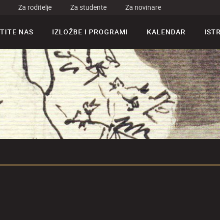
Za roditelje
Za studente
Za novinare
TITE NAS
IZLOŽBE I PROGRAMI
KALENDAR
IST