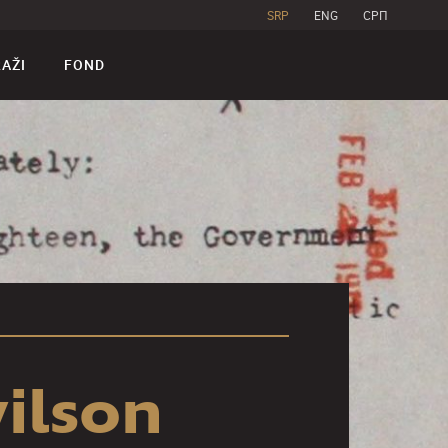
SRP
ENG
CPП
RAŽI
FOND
ilson