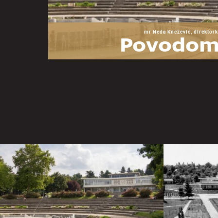
mr Neda Knežević, direktork
Povodom
godina Mu
Jugoslav