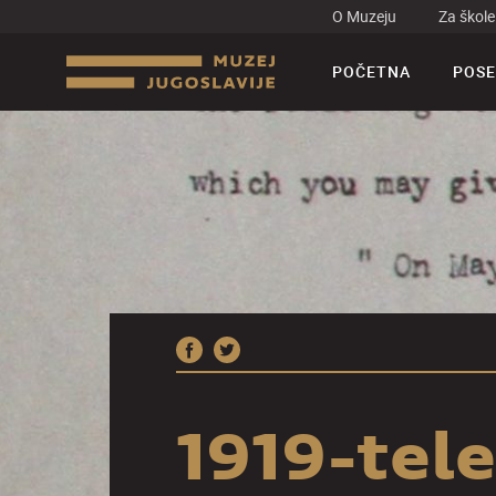
O Muzeju
Za škole
POČETNA
POSE
1919-tel