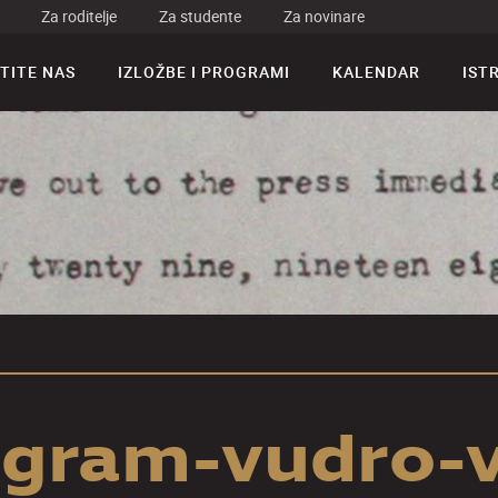
Za roditelje
Za studente
Za novinare
TITE NAS
IZLOŽBE I PROGRAMI
KALENDAR
IST
egram-vudro-v