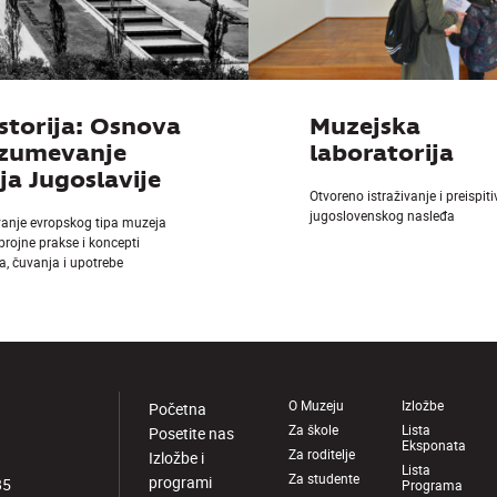
storija: Osnova
Muzejska
azumevanje
laboratorija
a Jugoslavije
Otvoreno istraživanje i preispit
jugoslovenskog nasleđa
vanje evropskog tipa muzeja
 brojne prakse i koncepti
a, čuvanja i upotrebe
O Muzeju
Izložbe
Početna
Za škole
Lista
Posetite nas
Eksponata
Za roditelje
Izložbe i
Lista
Za studente
programi
85
Programa