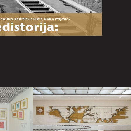
Veselinka Kastratović Ristić, Momo Cvijović /
distorija:
snova za
zumevanje
Muzeja
goslavije