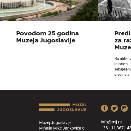
Povodom 25 godina
Predi
Muzeja Jugoslavije
za r
Muzej
Na obliko
uticale su
sakupljanj
predmeta.
info@mij.rs
Muzej Jugoslavije
+381 11 3671 4
Mihaila Mike Jankovića 6