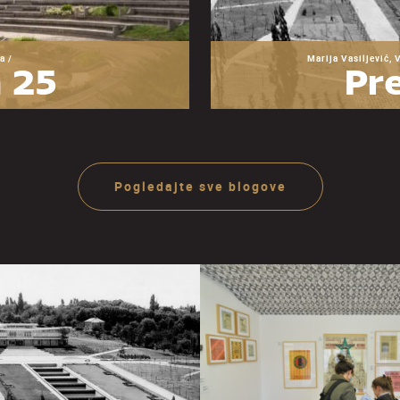
a /
Marija Vasiljević, 
 25
Pre
zeja
O
ije
ra
Pogledajte sve blogove
Ju