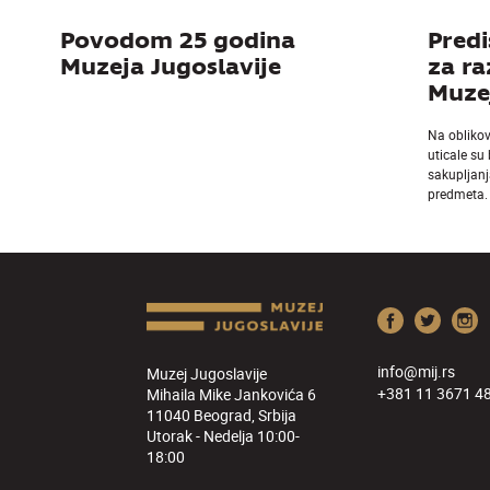
Povodom 25 godina
Predi
Muzeja Jugoslavije
za r
Muzej
Na obliko
uticale su
sakupljanj
predmeta.
info@mij.rs
Muzej Jugoslavije
+381 11 3671 4
Mihaila Mike Jankovića 6
11040 Beograd, Srbija
Utorak - Nedelja 10:00-
18:00