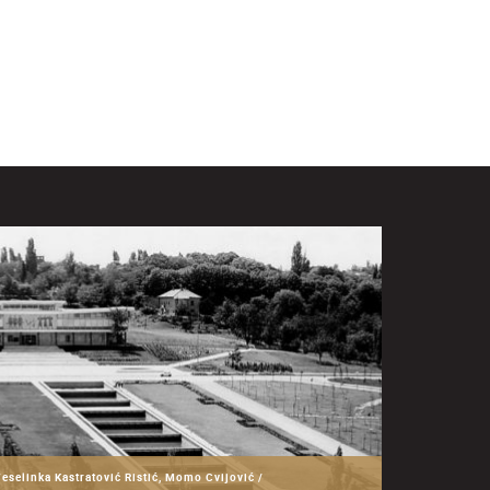
Veselinka Kastratović Ristić, Momo Cvijović /