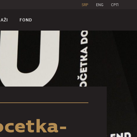
SRP
ENG
CPП
RAŽI
FOND
ocetka-