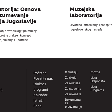
storija: Osnova
Muzejska
azumevanje
laboratorija
a Jugoslavije
Otvoreno istraživanje i preispit
jugoslovenskog nasleđa
vanje evropskog tipa muzeja
 brojne prakse i koncepti
a, čuvanja i upotrebe
O Muzeju
Izložbe
Početna
Za škole
Lista
Posetite nas
Eksponata
Za roditelje
Izložbe i
Lista
Za studente
programi
85
Programa
Za novinare
Kalendar
Dokumenta
Istraži
za
Fond
preuzimanje