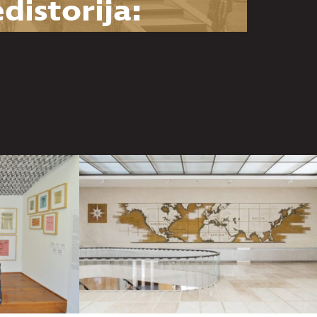
distorija:
snova za
zumevanje
Muzeja
goslavije