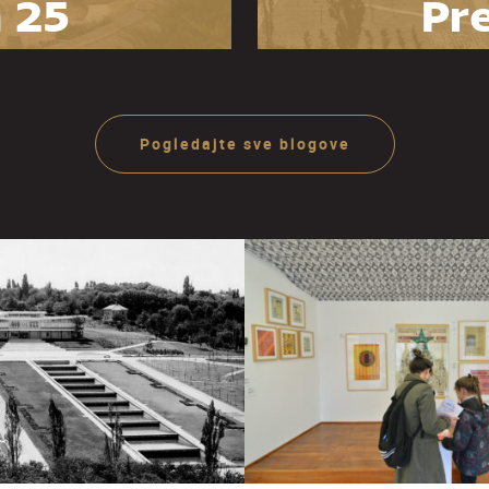
 25
Pre
zeja
O
ije
ra
Pogledajte sve blogove
Ju