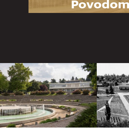
Povodom
godina Mu
Jugoslav