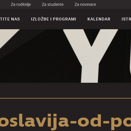
Za roditelje
Za studente
Za novinare
TITE NAS
IZLOŽBE I PROGRAMI
KALENDAR
IST
oslavija-od-p