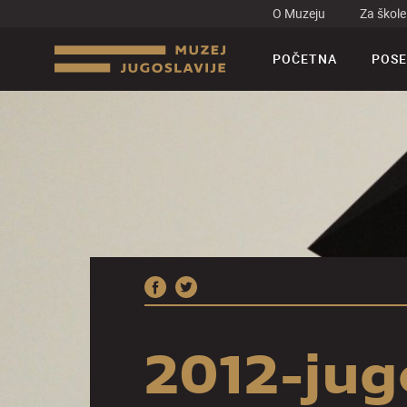
O Muzeju
Za škole
POČETNA
POSE
2012-jug