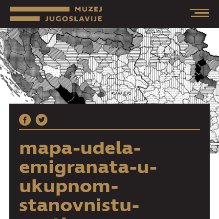
mapa-udela-
emigranata-u-
ukupnom-
stanovnistu-