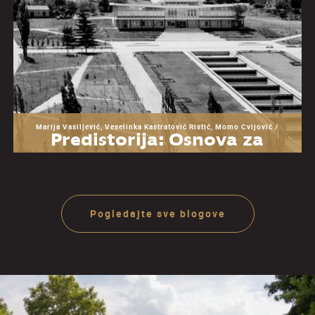
Marija Vasiljević, Veselinka Kastratović Ristić, Momo Cvijović /
Predistorija: Osnova za
razumevanje Muzeja
Jugoslavije
Pogledajte sve blogove