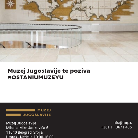
Muzej Jugoslavije te poziva
#OSTANIUMUZEYU
info@mij.rs
Muzej Jugoslavije
+381 11 3671 485
Mihaila Mike Jankovića 6
11040 Beograd, Srbija
Utorak - Nedelja 10:00-18:00