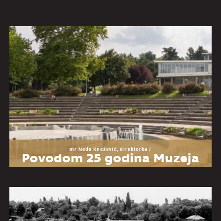
mr Neda Knežević, direktorka /
Povodom 25 godina Muzeja
Jugoslavije