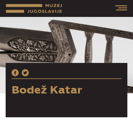
Bodež Katar