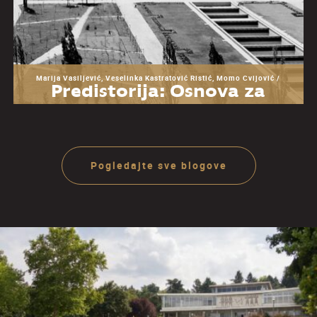
Marija Vasiljević, Veselinka Kastratović Ristić, Momo Cvijović /
Predistorija: Osnova za
razumevanje Muzeja
Jugoslavije
Pogledajte sve blogove