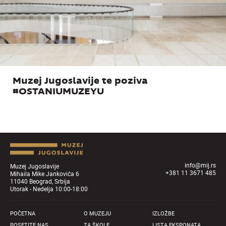
Muzej Jugoslavije te poziva
#OSTANIUMUZEYU
info@mij.rs
Muzej Jugoslavije
+381 11 3671 485
Mihaila Mike Jankovića 6
11040 Beograd, Srbija
Utorak - Nedelja 10:00-18:00
POČETNA
O MUZEJU
IZLOŽBE
POSETITE NAS
ZA ŠKOLE
LISTA EKSPONATA