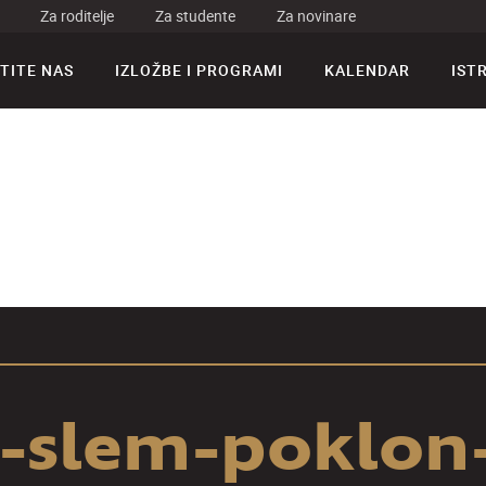
Za roditelje
Za studente
Za novinare
TITE NAS
IZLOŽBE I PROGRAMI
KALENDAR
IST
i-slem-poklon