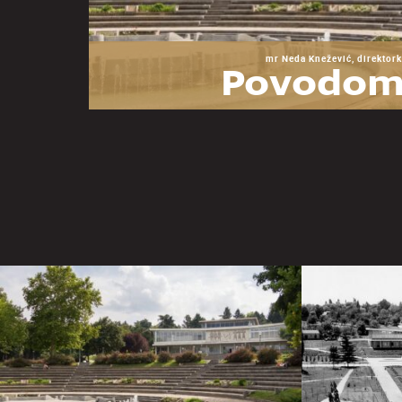
mr Neda Knežević, direktork
Povodom
godina Mu
Jugoslav