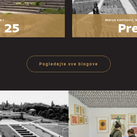
a /
Marija Vasiljević, 
 25
Pre
zeja
O
ije
ra
Pogledajte sve blogove
Ju