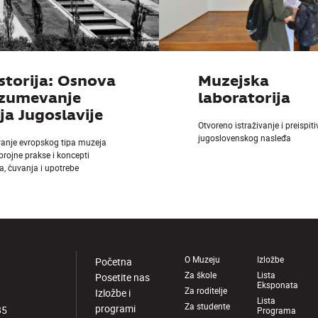
storija: Osnova
Muzejska
azumevanje
laboratorija
a Jugoslavije
Otvoreno istraživanje i preispit
jugoslovenskog nasleđa
vanje evropskog tipa muzeja
 brojne prakse i koncepti
a, čuvanja i upotrebe
O Muzeju
Izložbe
Početna
Za škole
Lista
Posetite nas
Eksponata
Za roditelje
Izložbe i
Lista
Za studente
programi
85
Programa