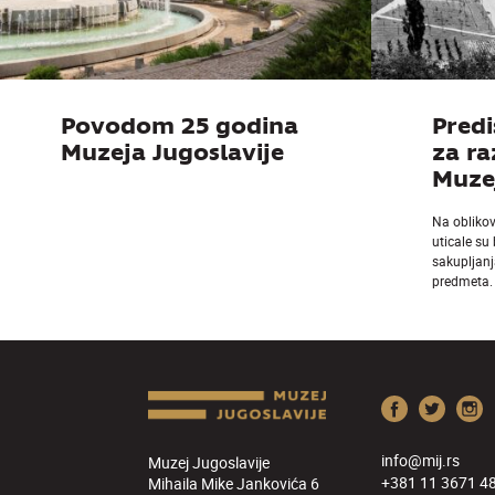
Povodom 25 godina
Predi
Muzeja Jugoslavije
za r
Muzej
Na obliko
uticale su
sakupljanj
predmeta.
info@mij.rs
Muzej Jugoslavije
+381 11 3671 4
Mihaila Mike Jankovića 6