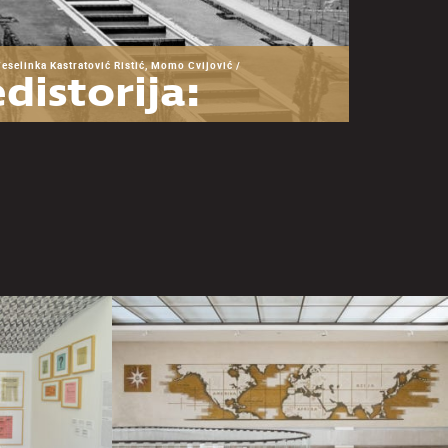
Veselinka Kastratović Ristić, Momo Cvijović /
distorija:
snova za
zumevanje
Muzeja
goslavije