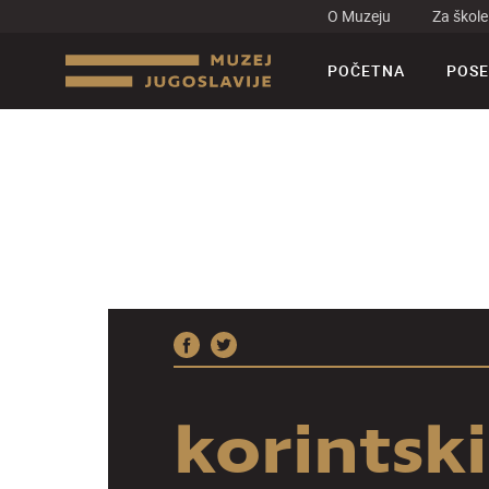
O Muzeju
Za škole
POČETNA
POSE
korintsk