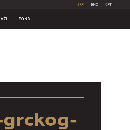
SRP
ENG
CPП
RAŽI
FOND
-grckog-