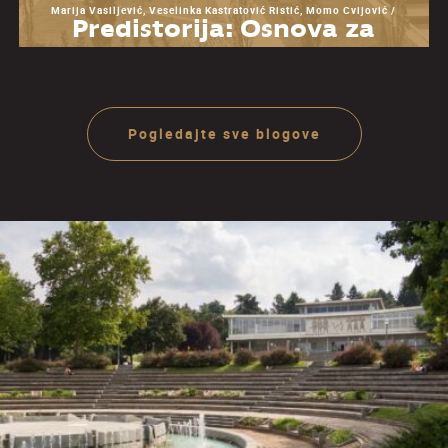
Marija Vasiljević, Veselinka Kastratović Ristić, Momo Cvijović /
Predistorija: Osnova za
razumevanje Muzeja
Jugoslavije
Pogledajte sve blogove