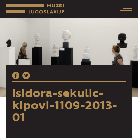
isidora-sekulic-
kipovi-1109-2013-
01