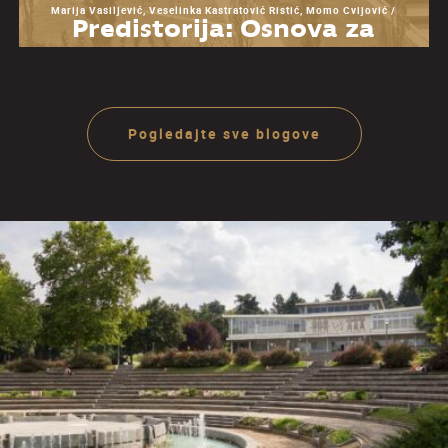
Marija Vasiljević, Veselinka Kastratović Ristić, Momo Cvijović /
Predistorija: Osnova za
razumevanje Muzeja
Jugoslavije
Pogledajte sve blogove