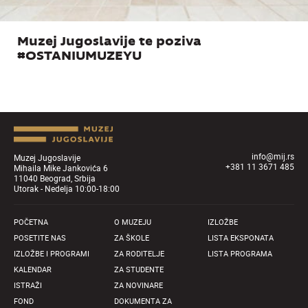
Muzej Jugoslavije te poziva
#OSTANIUMUZEYU
info@mij.rs
Muzej Jugoslavije
+381 11 3671 485
Mihaila Mike Jankovića 6
11040 Beograd, Srbija
Utorak - Nedelja 10:00-18:00
POČETNA
O MUZEJU
IZLOŽBE
POSETITE NAS
ZA ŠKOLE
LISTA EKSPONATA
IZLOŽBE I PROGRAMI
ZA RODITELJE
LISTA PROGRAMA
KALENDAR
ZA STUDENTE
ISTRAŽI
ZA NOVINARE
FOND
DOKUMENTA ZA