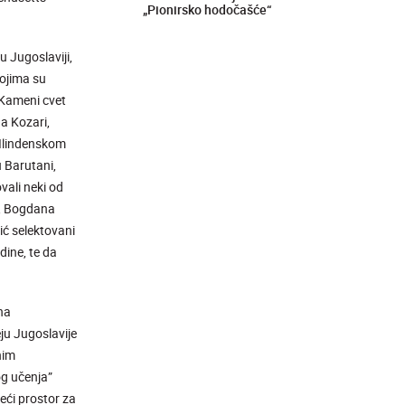
„Pionirsko hodočašće“
 Jugoslaviji,
kojima su
 Kameni cvet
a Kozari,
 Ilindenskom
u Barutani,
vali neki od
a, Bogdana
ć selektovani
dine, te da
na
ju Jugoslavije
nim
g učenja”
eći prostor za