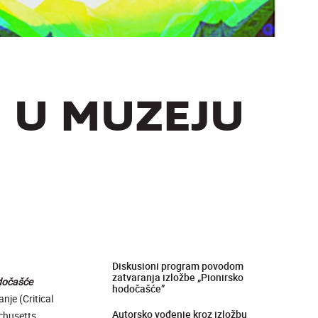
 U MUZEJU
Diskusioni program povodom
zatvaranja izložbe „Pionirsko
dočašće
hodočašće”
nje (Critical
Autorsko vođenje kroz izložbu
chusetts