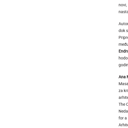
novi,
nasta
Autor
dok s
Pripr
među
Endru
hodoč
godin
Ana M
Masač
za kr
arhit
The O
Nedav
for a
Arhit