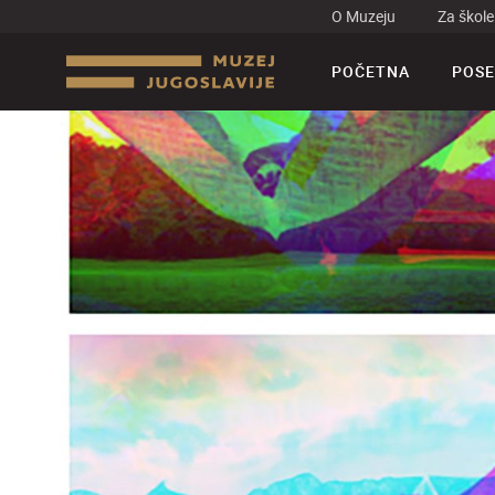
O Muzeju
Za škole
POČETNA
POSE