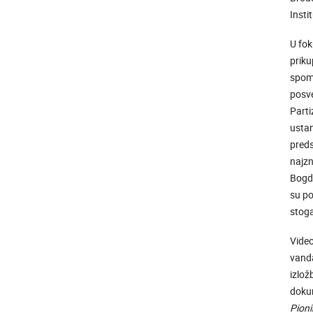
Insti
U fok
priku
spome
posve
Parti
ustan
preds
najzn
Bogda
su po
stoga
Video
vanda
izlož
dokum
Pion