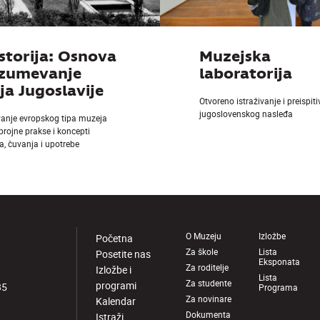
storija: Osnova
Muzejska
azumevanje
laboratorija
a Jugoslavije
Otvoreno istraživanje i preispit
jugoslovenskog nasleđa
vanje evropskog tipa muzeja
 brojne prakse i koncepti
a, čuvanja i upotrebe
O Muzeju
Izložbe
Početna
Za škole
Lista
Posetite nas
Eksponata
Za roditelje
Izložbe i
Lista
Za studente
programi
85
Programa
Za novinare
Kalendar
Dokumenta
Istraži