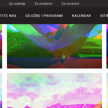
Za roditelje
Za studente
Za novinare
TITE NAS
IZLOŽBE I PROGRAMI
KALENDAR
IST