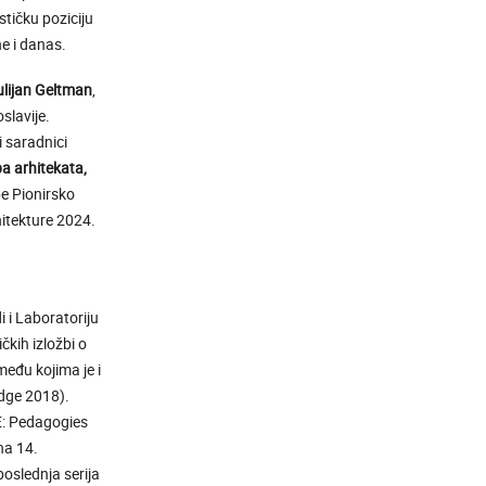
stičku poziciju
ne i danas.
lijan Geltman
,
slavije.
i saradnici
a arhitekata,
be Pionirsko
itekture 2024.
 i Laboratoriju
čkih izložbi o
 među kojima je i
edge 2018).
E: Pedagogies
na 14.
oslednja serija