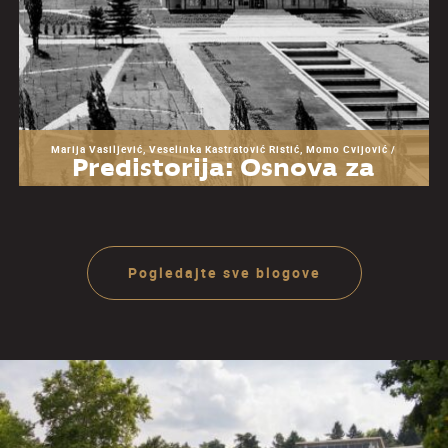
Marija Vasiljević, Veselinka Kastratović Ristić, Momo Cvijović /
Predistorija: Osnova za
razumevanje Muzeja
Jugoslavije
Pogledajte sve blogove