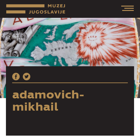
adamovich-
mikhail