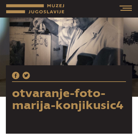
otvaranje-foto-
marija-konjikusic4