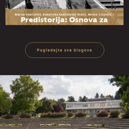
Marija Vasiljević, Veselinka Kastratović Ristić, Momo Cvijović /
Predistorija: Osnova za
razumevanje Muzeja
Jugoslavije
Pogledajte sve blogove