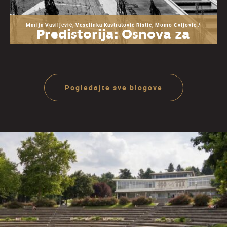
Marija Vasiljević, Veselinka Kastratović Ristić, Momo Cvijović /
Predistorija: Osnova za
razumevanje Muzeja
Jugoslavije
Pogledajte sve blogove