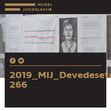
2019_MIJ_Devedeset
266