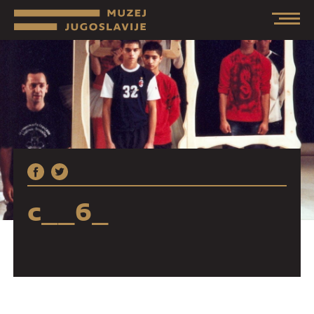
c__6_