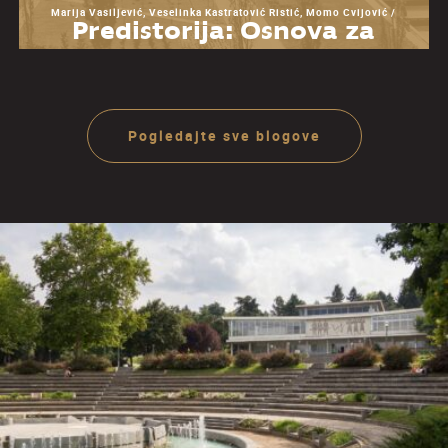
Marija Vasiljević, Veselinka Kastratović Ristić, Momo Cvijović /
Predistorija: Osnova za
razumevanje Muzeja
Jugoslavije
Pogledajte sve blogove