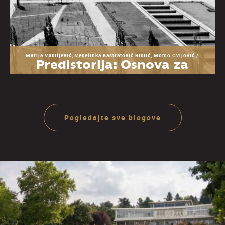
Marija Vasiljević, Veselinka Kastratović Ristić, Momo Cvijović /
Predistorija: Osnova za
razumevanje Muzeja
Jugoslavije
Pogledajte sve blogove