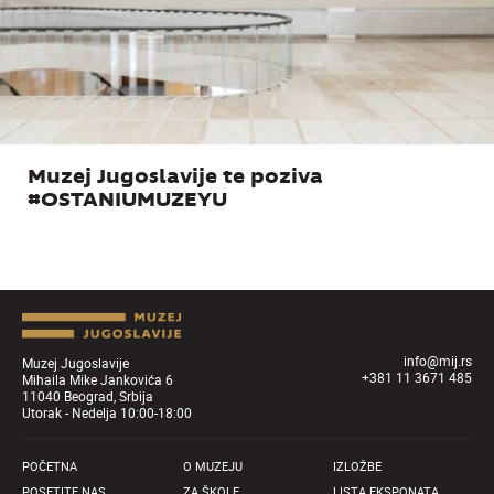
Muzej Jugoslavije te poziva
#OSTANIUMUZEYU
info@mij.rs
Muzej Jugoslavije
+381 11 3671 485
Mihaila Mike Jankovića 6
11040 Beograd, Srbija
Utorak - Nedelja 10:00-18:00
POČETNA
O MUZEJU
IZLOŽBE
POSETITE NAS
ZA ŠKOLE
LISTA EKSPONATA