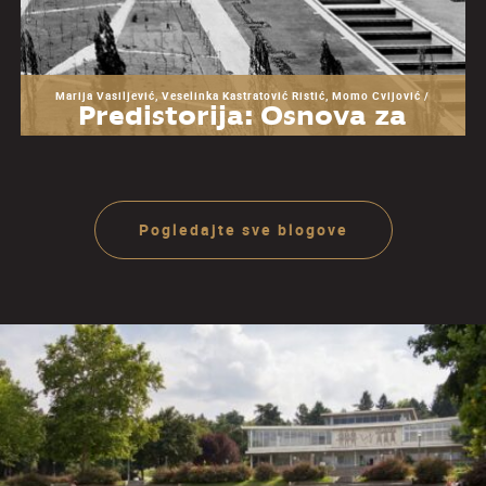
Marija Vasiljević, Veselinka Kastratović Ristić, Momo Cvijović /
Predistorija: Osnova za
razumevanje Muzeja
Jugoslavije
Pogledajte sve blogove