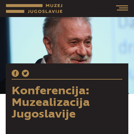
Konferencija:
Muzealizacija
Jugoslavije