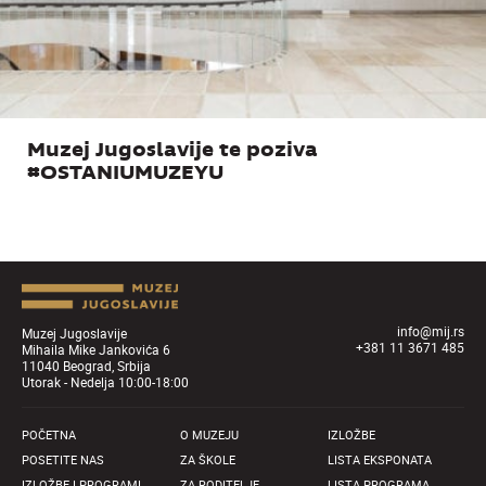
Muzej Jugoslavije te poziva
#OSTANIUMUZEYU
info@mij.rs
Muzej Jugoslavije
+381 11 3671 485
Mihaila Mike Jankovića 6
11040 Beograd, Srbija
Utorak - Nedelja 10:00-18:00
POČETNA
O MUZEJU
IZLOŽBE
POSETITE NAS
ZA ŠKOLE
LISTA EKSPONATA
IZLOŽBE I PROGRAMI
ZA RODITELJE
LISTA PROGRAMA