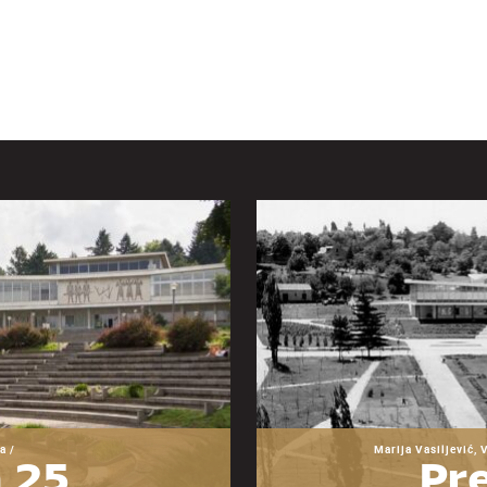
a /
Marija Vasiljević, 
 25
Pre