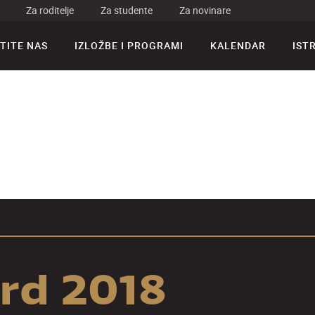
Za roditelje
Za studente
Za novinare
TITE NAS
IZLOŽBE I PROGRAMI
KALENDAR
IST
rd 2018