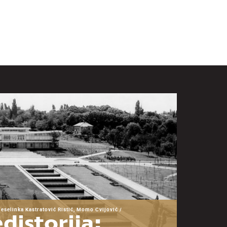
Veselinka Kastratović Ristić, Momo Cvijović /
distorija: