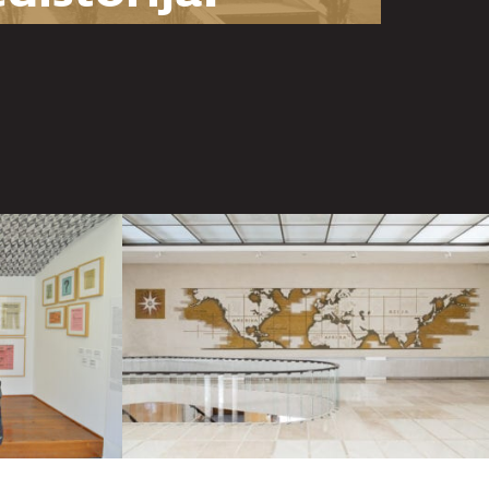
snova za
zumevanje
Muzeja
goslavije