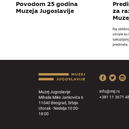
Povodom 25 godina
Predi
Muzeja Jugoslavije
za r
Muzej
Na obliko
uticale su
sakupljanj
predmeta.
info@mij.rs
Muzej Jugoslavije
+381 11 3671 4
Mihaila Mike Jankovića 6
11040 Beograd, Srbija
Utorak - Nedelja 10:00-
18:00