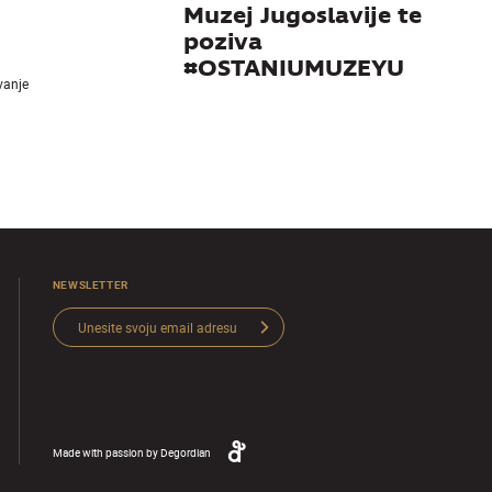
Muzej Jugoslavije te
poziva
#OSTANIUMUZEYU
ivanje
NEWSLETTER
Made with passion by
Degordian