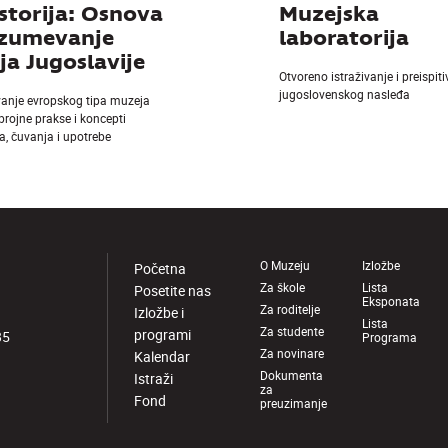
storija: Osnova
Muzejska
azumevanje
laboratorija
a Jugoslavije
Otvoreno istraživanje i preispit
jugoslovenskog nasleđa
vanje evropskog tipa muzeja
 brojne prakse i koncepti
a, čuvanja i upotrebe
O Muzeju
Izložbe
Početna
Za škole
Lista
Posetite nas
Eksponata
Za roditelje
Izložbe i
Lista
Za studente
programi
85
Programa
Za novinare
Kalendar
Dokumenta
Istraži
za
Fond
preuzimanje