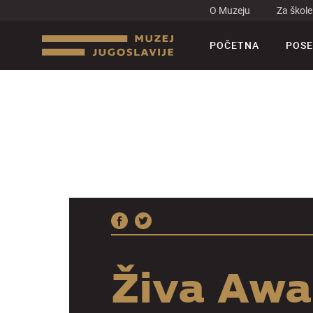
O Muzeju
Za škole
POČETNA
POSE
Živa Awa