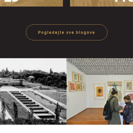
zeja
O
ije
ra
Pogledajte sve blogove
Ju