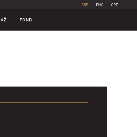
SRP
ENG
CPП
RAŽI
FOND