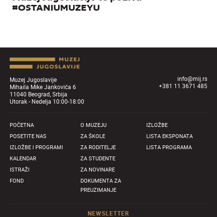
#OSTANIUMUZEYU
info@mij.rs
Muzej Jugoslavije
+381 11 3671 485
Mihaila Mike Jankovića 6
11040 Beograd, Srbija
Utorak - Nedelja 10:00-18:00
POČETNA
O MUZEJU
IZLOŽBE
POSETITE NAS
ZA ŠKOLE
LISTA EKSPONATA
IZLOŽBE I PROGRAMI
ZA RODITELJE
LISTA PROGRAMA
KALENDAR
ZA STUDENTE
ISTRAŽI
ZA NOVINARE
FOND
DOKUMENTA ZA
PREUZIMANJE
NEWSLETTER