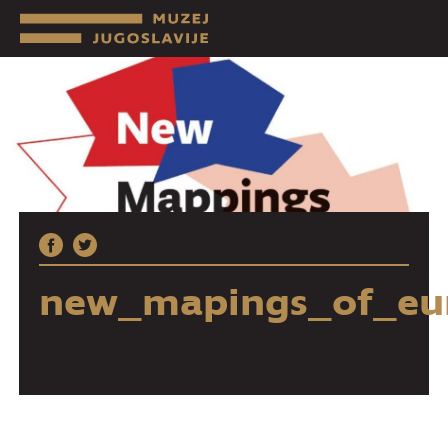
new_mapings_of_eu