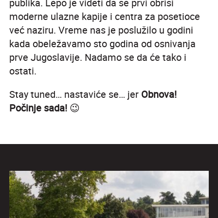
publika. Lepo je videti da se prvi obrisi
moderne ulazne kapije i centra za posetioce
već naziru. Vreme nas je poslužilo u godini
kada obeležavamo sto godina od osnivanja
prve Jugoslavije. Nadamo se da će tako i
ostati.
Stay tuned… nastaviće se… jer
Obnova!
Počinje sada!
😉