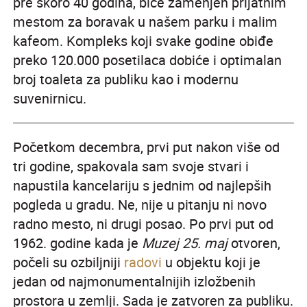
pre skoro 40 godina, biće zamenjen prijatnim
mestom za boravak u našem parku i malim
kafeom. Kompleks koji svake godine obiđe
preko 120.000 posetilaca dobiće i optimalan
broj toaleta za publiku kao i modernu
suvenirnicu.
Početkom decembra, prvi put nakon više od
tri godine, spakovala sam svoje stvari i
napustila kancelariju s jednim od najlepših
pogleda u gradu. Ne, nije u pitanju ni novo
radno mesto, ni drugi posao. Po prvi put od
1962. godine kada je
Muzej 25. maj
otvoren,
počeli su ozbiljniji
radovi
u objektu koji je
jedan od najmonumentalnijih izložbenih
prostora u zemlji. Sada je zatvoren za publiku.