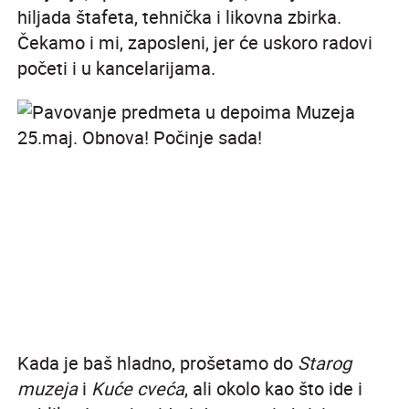
hiljada štafeta, tehnička i likovna zbirka.
Čekamo i mi, zaposleni, jer će uskoro radovi
početi i u kancelarijama.
Kada je baš hladno, prošetamo do
Starog
muzeja
i
Kuće cveća
, ali okolo kao što ide i