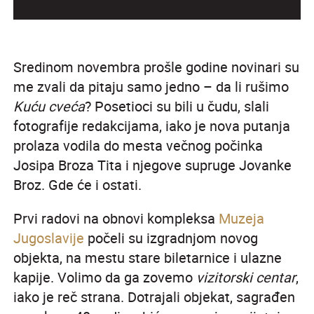
Sredinom novembra prošle godine novinari su
me zvali da pitaju samo jedno – da li rušimo
Kuću cveća
? Posetioci su bili u čudu, slali
fotografije redakcijama, iako je nova putanja
prolaza vodila do mesta večnog počinka
Josipa Broza Tita i njegove supruge Jovanke
Broz. Gde će i ostati.
Prvi radovi na obnovi kompleksa
Muzeja
Jugoslavije
počeli su izgradnjom novog
objekta, na mestu stare biletarnice i ulazne
kapije. Volimo da ga zovemo
vizitorski centar
,
iako je reč strana. Dotrajali objekat, sagrađen