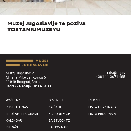
Muzej Jugoslavije te poziva
#OSTANIUMUZEYU
info@mij.rs
Muzej Jugoslavije
+381 11 3671 485
Mihaila Mike Jankovića 6
11040 Beograd, Srbija
Utorak - Nedelja 10:00-18:00
POČETNA
O MUZEJU
IZLOŽBE
POSETITE NAS
ZA ŠKOLE
LISTA EKSPONATA
IZLOŽBE I PROGRAMI
ZA RODITELJE
LISTA PROGRAMA
KALENDAR
ZA STUDENTE
ISTRAŽI
ZA NOVINARE