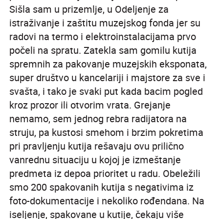
Sišla sam u prizemlje, u Odeljenje za
istraživanje i zaštitu muzejskog fonda jer su
radovi na termo i elektroinstalacijama prvo
počeli na spratu. Zatekla sam gomilu kutija
spremnih za pakovanje muzejskih eksponata,
super društvo u kancelariji i majstore za sve i
svašta, i tako je svaki put kada bacim pogled
kroz prozor ili otvorim vrata. Grejanje
nemamo, sem jednog rebra radijatora na
struju, pa kustosi smehom i brzim pokretima
pri pravljenju kutija rešavaju ovu prilično
vanrednu situaciju u kojoj je izmeštanje
predmeta iz depoa prioritet u radu. Obeležili
smo 200 spakovanih kutija s negativima iz
foto-dokumentacije i nekoliko rođendana. Na
iseljenje, spakovane u kutije, čekaju više