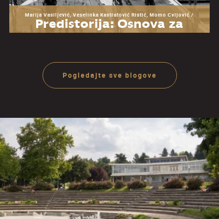
Marija Vasiljević, Veselinka Kastratović Ristić, Momo Cvijović /
Predistorija: Osnova za
razumevanje Muzeja
Jugoslavije
Pogledajte sve blogove