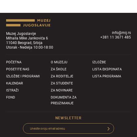
info@mij.rs
Muzej Jugoslavije
+381 11 3671 485
Mihaila Mike Jankovića 6
11040 Beograd, Srbija
Utorak - Nedelja 10:00-18:00
POČETNA
O MUZEJU
IZLOŽBE
POSETITE NAS
ZA ŠKOLE
LISTA EKSPONATA
IZLOŽBE I PROGRAMI
ZA RODITELJE
LISTA PROGRAMA
KALENDAR
ZA STUDENTE
ISTRAŽI
ZA NOVINARE
FOND
DOKUMENTA ZA
PREUZIMANJE
NEWSLETTER