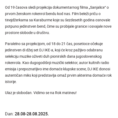
Od 19 časova sledi projekcija dokumentarnog filma „Sanjalice“ o
prvom ženskom rokenrol bendu kod nas. Film beleži priču o
tinejdžerkama sa Karaburme koje su šezdesetih godina osnovale
potpuno jedinstven bend, čime su probijale granice i osvajale nove
prostore slobode u društvu.
Paralelno sa projekcijom, od 18 do 21 čas, posetioce očekuje
jedinstven di džej set DJ IKE-a, koji će kroz pažljivo odabranu
selekciju muzike oživeti duh pionirskih dana jugoslovenskog
rokenrola. Kao dugogodišnji muzički selektor, autor kultnih radio
emisija i prepoznatljivo ime domaće klupske scene, DJ IKE donosi
autentičan miks koji predstavlja omaž prvim akterima domaće rok
istorije.
Ulaz je slobodan. Vidimo se na Rok matineu!
Dan:
28.08-28.08.2025.