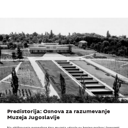
Predistorija: Osnova za razumevanje
Muzeja Jugoslavije
Na oblikovanje evropskog tipa muzeja uticale su brojne prakse i koncepti