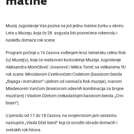
matine
Muzej Jugoslavije Vas poziva na još jednu matine žurku u okviru
Leta u Muzeju, koja će 28. avgusta biti posvećena rokenrolu i
nasleđu domaće rok scene.
Program počinje u 16 časova vođenjem kroz tematsku celinu Rok
(u) Muzej(u), koje će realizovati kustoskinje Muzeja Jugoslavije
Aleksandra Momčilović Jovanović i Milica Tomić sa velikanima YU
rok scene: Miroslavom Cvetkovićem Cveletom (basistom benda
„Bajaga i instruktori“ i jednim od osnivača Rok muzeja), Ivanom
Mladenovim Vančom (kreatorom odevnih kombinacija za brojne
muzičare) i Vladom Džetom (nekadašnjim basistom benda „Crni
biseri“).
U periodu od 17 do 18 časova, na svojevrsnom jam sessionu
nastupiće „Vlada Džet bend“ koji će izvoditi obrade domaćih i
svetskih rok hitova.