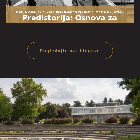
Marija Vasiljević, Veselinka Kastratović Ristić, Momo Cvijović /
Predistorija: Osnova za
razumevanje Muzeja
Jugoslavije
Pogledajte sve blogove