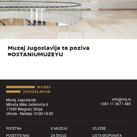
Muzej Jugoslavije te poziva
#OSTANIUMUZEYU
info@mij.rs
Muzej Jugoslavije
+381 11 3671 485
Mihaila Mike Jankovića 6
11040 Beograd, Srbija
Utorak - Nedelja 10:00-18:00
POČETNA
O MUZEJU
IZLOŽBE
POSETITE NAS
ZA ŠKOLE
LISTA EKSPONATA