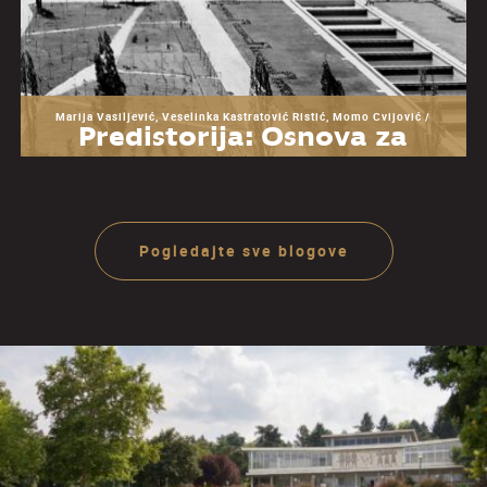
Marija Vasiljević, Veselinka Kastratović Ristić, Momo Cvijović /
Predistorija: Osnova za
razumevanje Muzeja
Jugoslavije
Pogledajte sve blogove