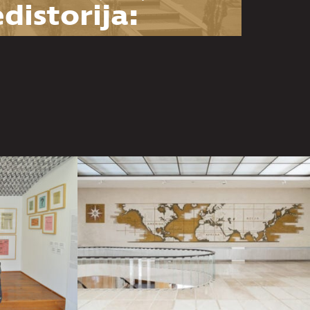
distorija:
snova za
zumevanje
Muzeja
goslavije