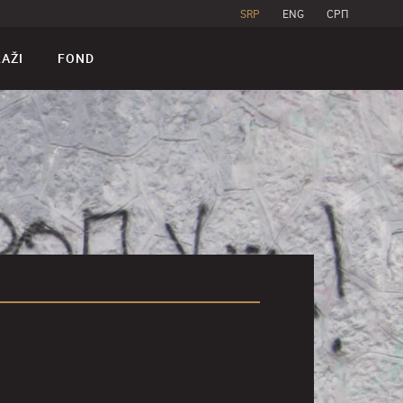
SRP
ENG
CPП
RAŽI
FOND