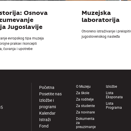
storija: Osnova
Muzejska
azumevanje
laboratorija
a Jugoslavije
Otvoreno istraživanje i preispit
jugoslovenskog nasleđa
vanje evropskog tipa muzeja
 brojne prakse i koncepti
a, čuvanja i upotrebe
O Muzeju
Izložbe
Početna
Za škole
Lista
Posetite nas
Eksponata
Za roditelje
Izložbe i
Lista
Za studente
programi
85
Programa
Za novinare
Kalendar
Dokumenta
Istraži
za
Fond
preuzimanje