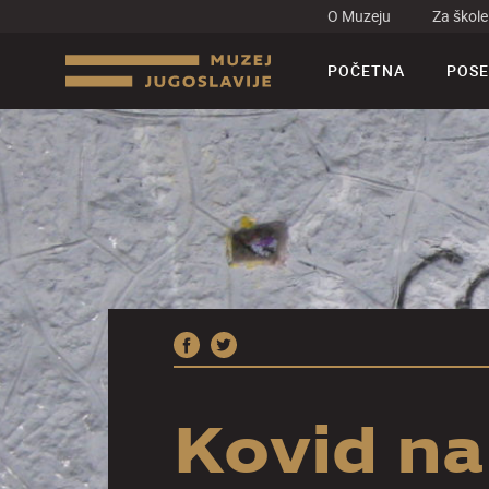
O Muzeju
Za škole
POČETNA
POSE
Kovid na