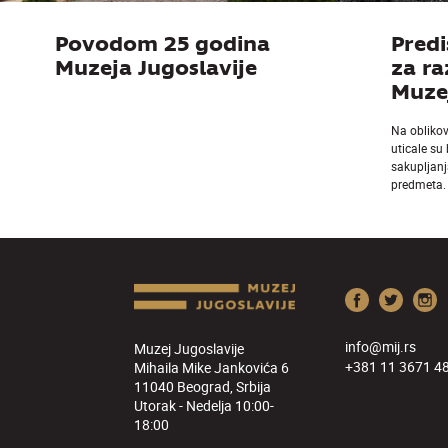
Povodom 25 godina
Predi
Muzeja Jugoslavije
za r
Muzej
Na obliko
uticale su
sakupljanj
predmeta.
info@mij.rs
Muzej Jugoslavije
+381 11 3671 4
Mihaila Mike Jankovića 6
11040 Beograd, Srbija
Utorak - Nedelja 10:00-
18:00