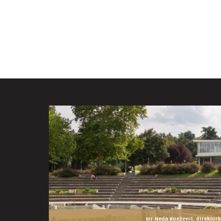
mr Neda Knežević, direktork