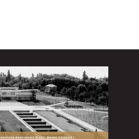
Veselinka Kastratović Ristić, Momo Cvijović /