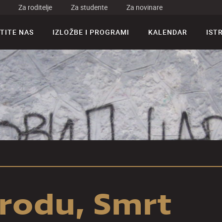
Za roditelje
Za studente
Za novinare
TITE NAS
IZLOŽBE I PROGRAMI
KALENDAR
IST
rodu, Smrt