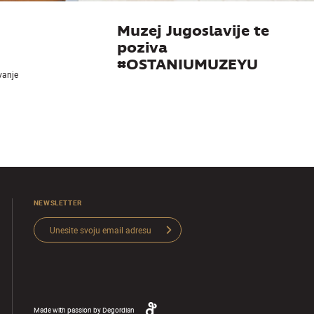
Muzej Jugoslavije te
poziva
#OSTANIUMUZEYU
ivanje
NEWSLETTER
Made with passion by
Degordian