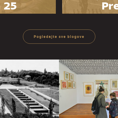
 25
Pre
zeja
O
ije
ra
Pogledajte sve blogove
Ju