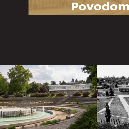
Povodom
godina Mu
Jugoslav