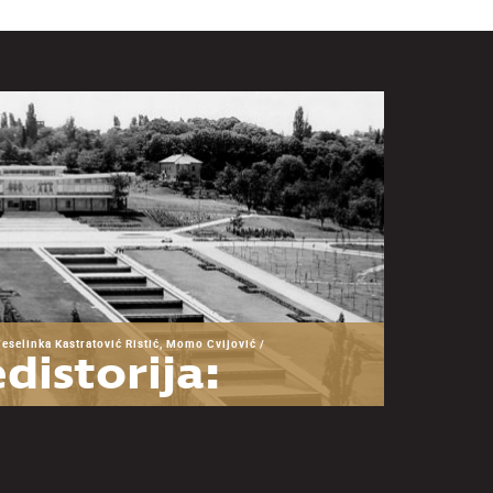
Veselinka Kastratović Ristić, Momo Cvijović /
distorija:
snova za
zumevanje