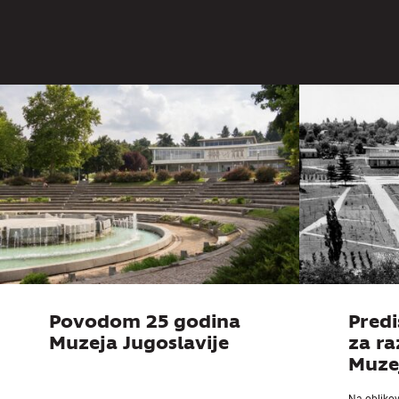
Povodom 25 godina
Predi
Muzeja Jugoslavije
za r
Muzej
Na obliko