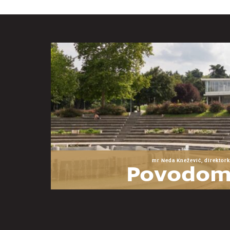
mr Neda Knežević, direktork
Povodom
godina Mu
Jugoslav