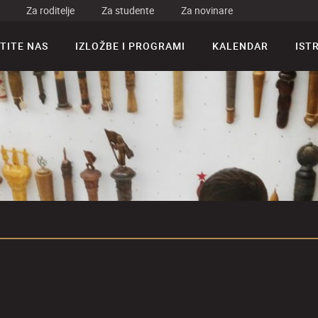
Za roditelje
Za studente
Za novinare
TITE NAS
IZLOŽBE I PROGRAMI
KALENDAR
IST