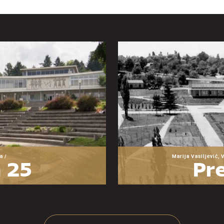
a /
Marija Vasiljević, 
 25
Pre
zeja
O
ije
ra