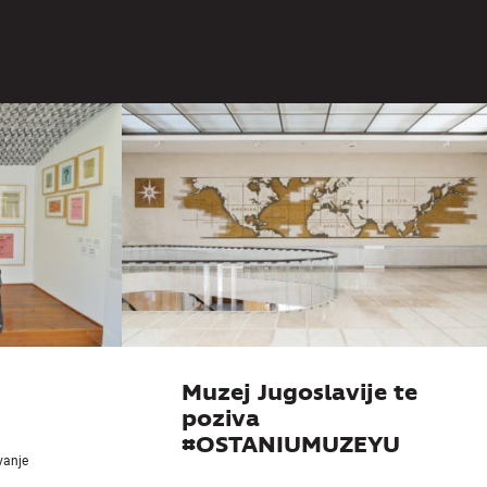
Muzeja
goslavije
Muzej Jugoslavije te
poziva
#OSTANIUMUZEYU
ivanje