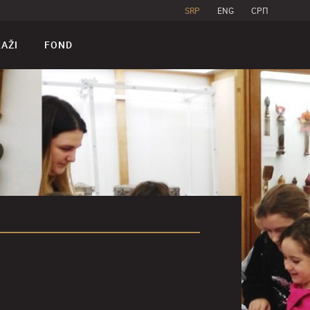
SRP
ENG
CPП
RAŽI
FOND