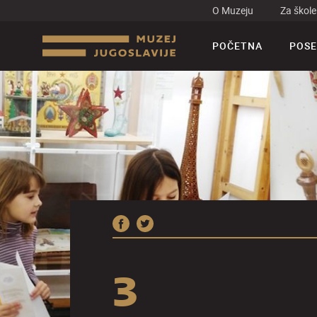
O Muzeju
Za škole
POČETNA
POSE
3