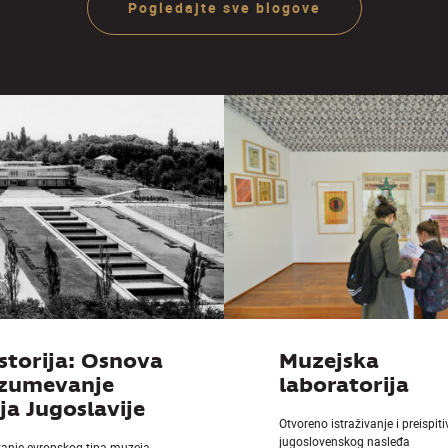
Pogledajte sve blogove
Ju
storija: Osnova
Muzejska
azumevanje
laboratorija
a Jugoslavije
Otvoreno istraživanje i preispit
jugoslovenskog nasleđa
vanje evropskog tipa muzeja