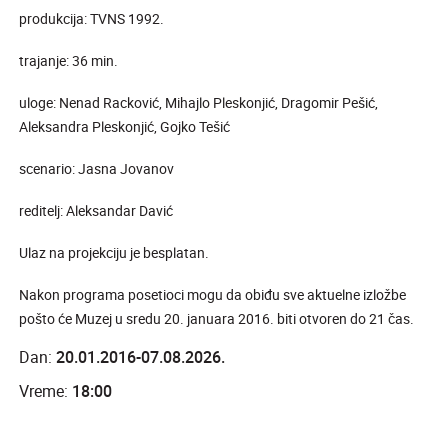
produkcija: TVNS 1992.
trajanje: 36 min.
uloge: Nenad Racković, Mihajlo Pleskonjić, Dragomir Pešić,
Aleksandra Pleskonjić, Gojko Tešić
scenario: Jasna Jovanov
reditelj: Aleksandar Davić
Ulaz na projekciju je besplatan.
Nakon programa posetioci mogu da obiđu sve aktuelne izložbe
pošto će Muzej u sredu 20. januara 2016. biti otvoren do 21 čas.
Dan:
20.01.2016-07.08.2026.
Vreme:
18:00