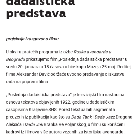
dadaistička
predstava
projekcija i razgovor o filmu
U okviru pratećih programa izložbe
Ruska avangarda u
Beogradu
prikazujemo film „Poslednja dadaistička predstava“ u
sredu 20. januara u 18 časova u bioskopu Muzeja 25.maj. Reditelj
filma Aleksandar Davić održaće uvodno predavanje o iskustvu
rada na pripremi filma.
„Poslednja dadaistička predstava“ je televizijski film nastao na
osnovu tekstova objavljenih 1922. godine u dadaističkim
časopisima Kraljevine SHS. Pored tekstualnih segmenata
preuzetih iz publikacija kao što su
Dada Tank
i
Dada Jazz
Dragana
Aleksića i
Dada Jok
Branka Ve Poljanskog, u filmu su korišćeni i
kadrovi iz filmova više autora vezanih za istorijsku avangardu.