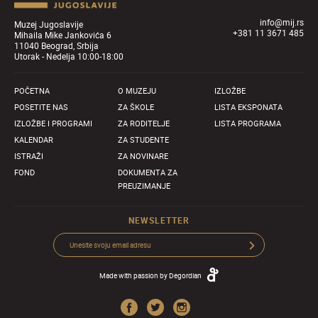
info@mij.rs
Muzej Jugoslavije
+381 11 3671 485
Mihaila Mike Jankovića 6
11040 Beograd, Srbija
Utorak - Nedelja 10:00-18:00
POČETNA
O MUZEJU
IZLOŽBE
POSETITE NAS
ZA ŠKOLE
LISTA EKSPONATA
IZLOŽBE I PROGRAMI
ZA RODITELJE
LISTA PROGRAMA
KALENDAR
ZA STUDENTE
ISTRAŽI
ZA NOVINARE
FOND
DOKUMENTA ZA
PREUZIMANJE
NEWSLETTER
Made with passion by
Degordian