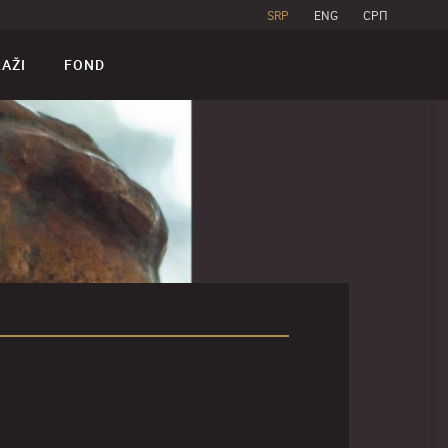
SRP
ENG
CPП
RAŽI
FOND