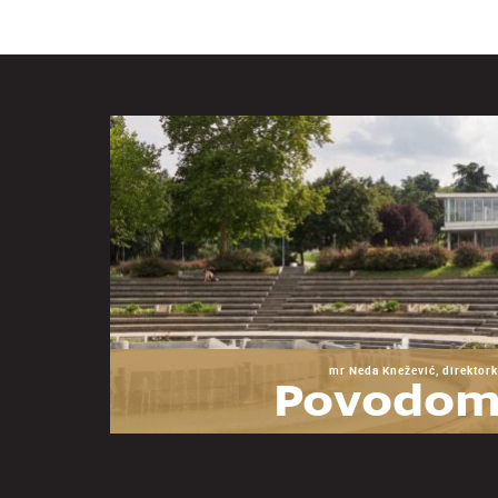
mr Neda Knežević, direktork
Povodom
godina Mu