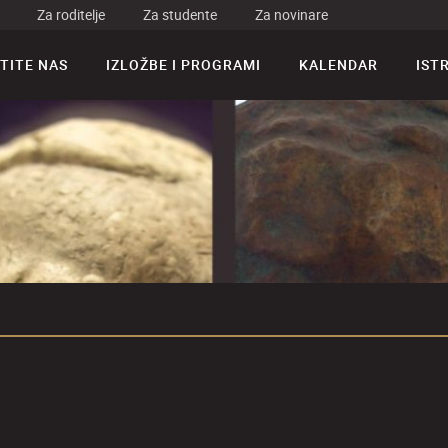
Za roditelje
Za studente
Za novinare
TITE NAS
IZLOŽBE I PROGRAMI
KALENDAR
IST