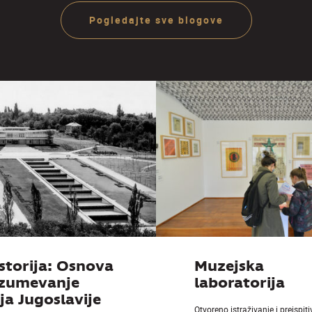
ije
ra
Pogledajte sve blogove
Ju
storija: Osnova
Muzejska
azumevanje
laboratorija
a Jugoslavije
Otvoreno istraživanje i preispit