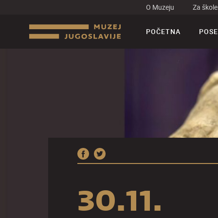
O Muzeju
Za škole
POČETNA
POSE
30.11.