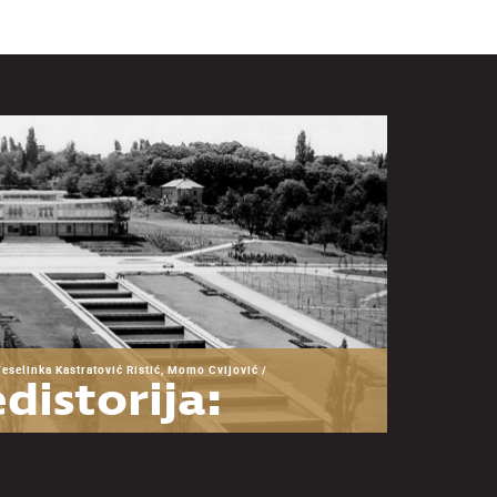
Veselinka Kastratović Ristić, Momo Cvijović /
distorija:
snova za