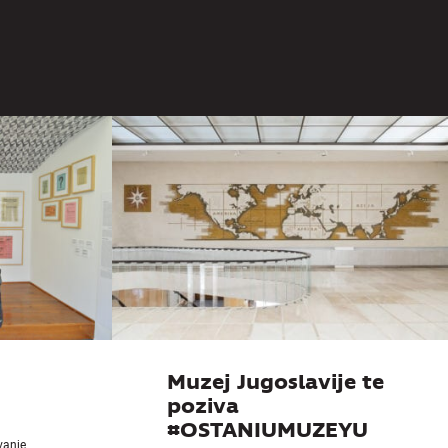
zumevanje
Muzeja
goslavije
Muzej Jugoslavije te
poziva
#OSTANIUMUZEYU
ivanje