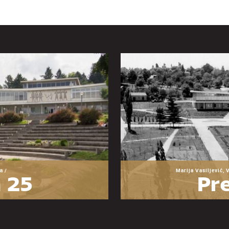
a /
Marija Vasiljević, 
 25
Pre
zeja
O