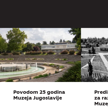
Jugoslav
Povodom 25 godina
Predi
Muzeja Jugoslavije
za r
Muzej