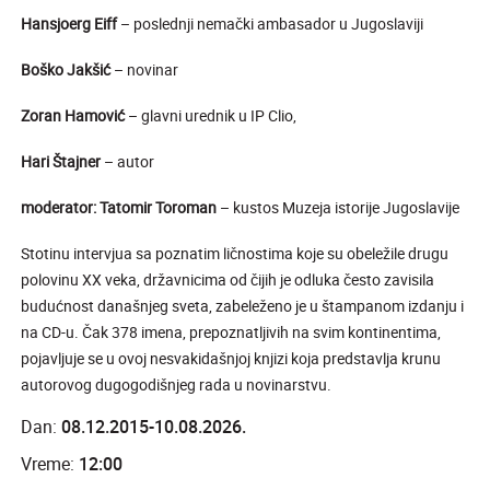
Hansjoerg Eiff
– poslednji nemački ambasador u Jugoslaviji
Boško Jakšić
– novinar
Zoran Hamović
– glavni urednik u IP Clio,
Hari
Štajner
–
autor
moderator:
Tatomir Toroman
– kustos Muzeja istorije Jugoslavije
Stotinu intervjua sa poznatim ličnostima koje su obeležile drugu
polovinu XX veka, državnicima od čijih je odluka često zavisila
budućnost današnjeg sveta, zabeleženo je u štampanom izdanju i
na CD-u. Čak 378 imena, prepoznatljivih na svim kontinentima,
pojavljuje se u ovoj nesvakidašnjoj knjizi koja predstavlja krunu
autorovog dugogodišnjeg rada u novinarstvu.
Dan:
08.12.2015-10.08.2026.
Vreme:
12:00