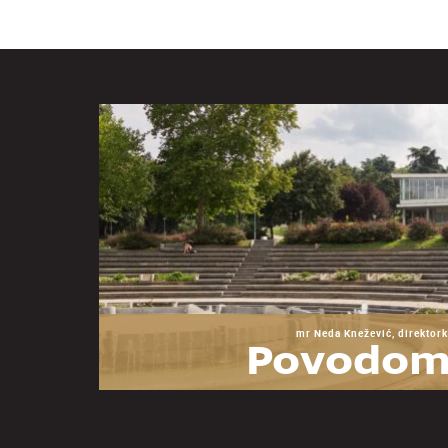
mr Neda Knežević, direktork
Povodom
godina Mu