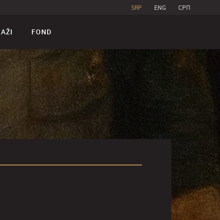
SRP
ENG
CPП
RAŽI
FOND