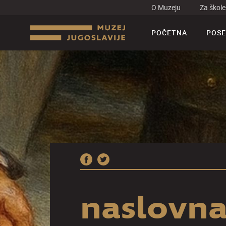
O Muzeju
Za škole
POČETNA
POSE
naslovna