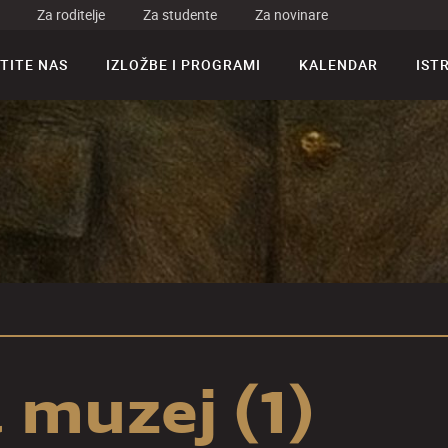
Za roditelje
Za studente
Za novinare
TITE NAS
IZLOŽBE I PROGRAMI
KALENDAR
IST
 muzej (1)