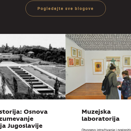
ije
ra
Pogledajte sve blogove
Ju
storija: Osnova
Muzejska
azumevanje
laboratorija
a Jugoslavije
Otvoreno istraživanje i preispit