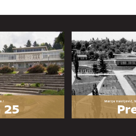
a /
Marija Vasiljević, 
 25
Pre
zeja
O