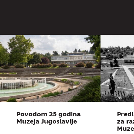
Jugoslav
Povodom 25 godina
Predi
Muzeja Jugoslavije
za r
Muzej