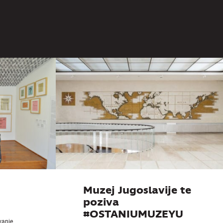
zumevanje
Muzeja
goslavije
Muzej Jugoslavije te
poziva
#OSTANIUMUZEYU
ivanje