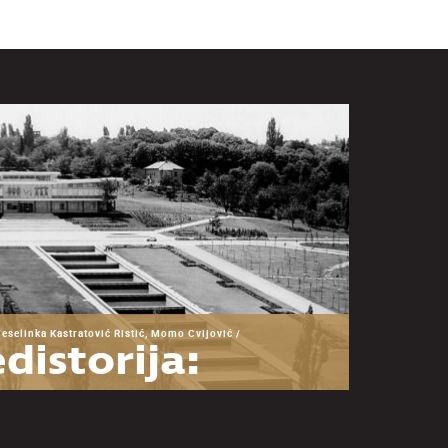
Veselinka Kastratović Ristić, Momo Cvijović /
distorija:
snova za