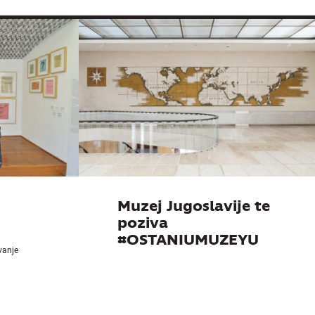
Muzej Jugoslavije te
poziva
#OSTANIUMUZEYU
ivanje