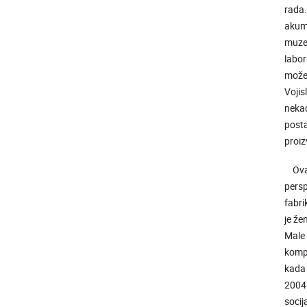
rada
akumu
muzej
labor
možem
Vojis
nekad
posta
proiz
Ova u
persp
fabri
je že
Male 
kompl
kada 
2004.
socij