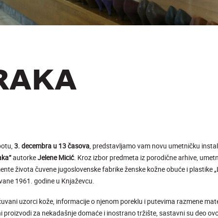
RAKA
botu,
3. decembra u 13 časova
, predstavljamo vam novu umetničku instal
aka“
autorke
Jelene Micić
. Kroz izbor predmeta iz porodične arhive, umetn
nte života čuvene jugoslovenske fabrike ženske kožne obuće i plastike „
vane 1961. godine u Knjaževcu.
ani uzorci kože, informacije o njenom poreklu i putevima razmene materi
ni proizvodi za nekadašnje domaće i inostrano tržište, sastavni su deo o