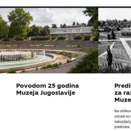
Povodom 25 godina
Predi
Muzeja Jugoslavije
za r
Muzej
Na obliko
uticale su
sakupljanj
predmeta.