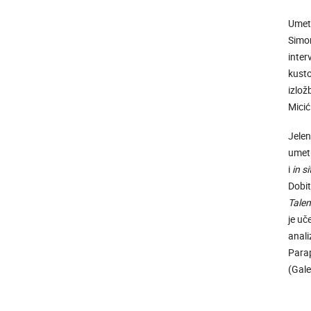
Umetn
Simon
inter
kusto
izlož
Micić
Jelen
umet
i
in s
Dobit
Talen
je uč
anali
Parap
(Gale