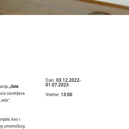
Dan:
03.12.2022-
01.07.2023.
aciju
„Sala
ica osvetljava
Vreme:
13:00
Leda“,
jala, kao i
vog umetničkog