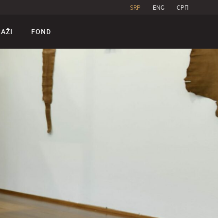
SRP
ENG
CPП
RAŽI
FOND