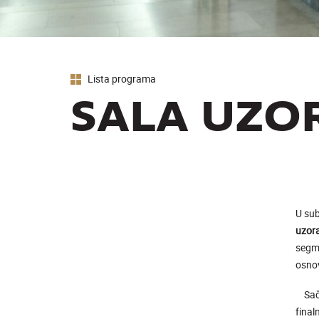
Lista programa
SALA UZO
U su
uzor
segme
osno
Sačuv
final