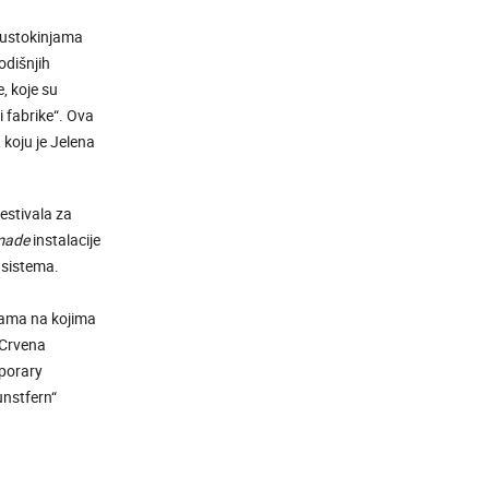
 kustokinjama
odišnjih
e,
koje su
i fabrike“. Ova
 koju je Jelena
estivala za
made
instalacije
h sistema.
ama na kojima
„Crvena
mporary
unstfern“