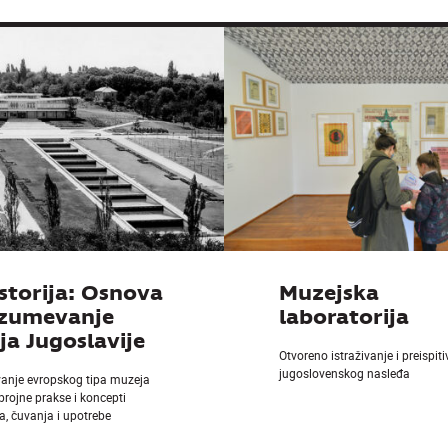
storija: Osnova
Muzejska
azumevanje
laboratorija
a Jugoslavije
Otvoreno istraživanje i preispit
jugoslovenskog nasleđa
vanje evropskog tipa muzeja
 brojne prakse i koncepti
a, čuvanja i upotrebe