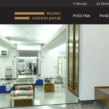
O Muzeju
Za škole
POČETNA
POSE