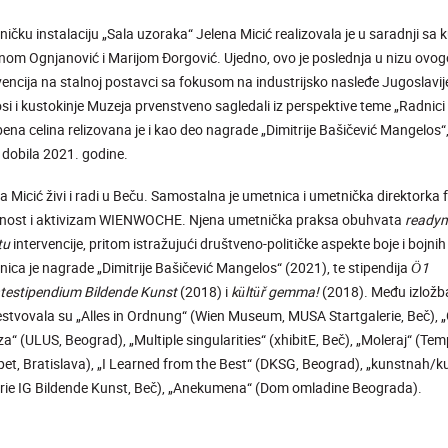
ičku instalaciju „Sala uzoraka“
Jelena Micić realizovala je u saradnji sa
om Ognjanović i Marijom Đorgović. Ujedno, ovo je poslednja u nizu ovog
vencija na stalnoj postavci sa fokusom na
industrijsko nasleđe Jugoslavij
si i kustokinje Muzeja
prvenstveno sagledali iz perspektive teme „Radnici 
bena celina relizovana je i kao deo nagrade
„
Dimitrije Bašičević Mangelos“,
 dobila 2021. godine.
a Micić živi i radi u Beču. Samostalna je umetnica i umetnička direktorka f
nost i aktivizam WIENWOCHE. Njena umetnička praksa obuhvata
ready
itu
intervencije, pritom istražujući društveno-političke aspekte boje i bojni
nica je nagrade „Dimitrije Bašičević Mangelos“ (2021), te stipendija
Ö1
testipendium Bildende Kunst
(2018) i
kültü
ř
gemma!
(2018). Među izložb
estvovala su „Alles in Ordnung“ (Wien Museum, MUSA Startgalerie, Beč), 
za“ (ULUS, Beograd), „Multiple singularities“ (xhibit
E
, Beč), „Moleraj“ (Te
et, Bratislava), „I Learned from the Best“ (DKSG, Beograd), „kunstnah/k
rie IG Bildende Kunst, Beč), „Anekumena“ (Dom omladine Beograda).