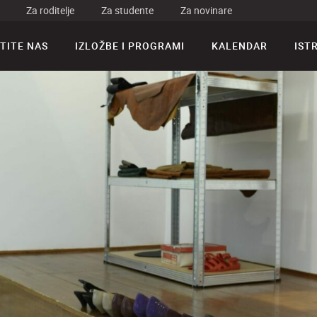
Za roditelje
Za studente
Za novinare
TITE NAS
IZLOŽBE I PROGRAMI
KALENDAR
IST