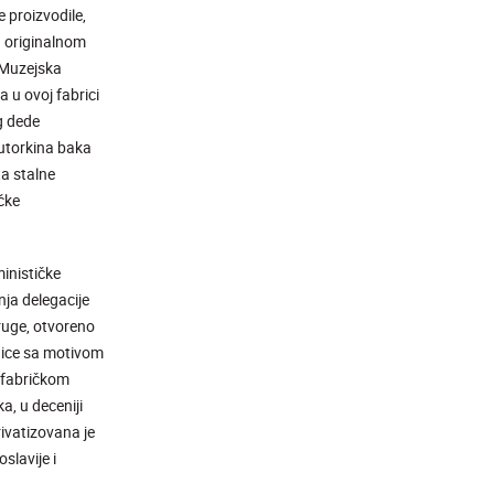
e proizvodile,
u originalnom
„Muzejska
 u ovoj fabrici
g dede
autorkina baka
a stalne
čke
minističke
nja delegacije
druge, otvoreno
tnice sa motivom
e fabričkom
, u deceniji
rivatizovana je
lavije i