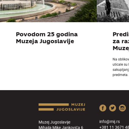
Povodom 25 godina
Predi
Muzeja Jugoslavije
za r
Muzej
Na obliko
uticale su
sakupljanj
predmeta.
info@mij.rs
Muzej Jugoslavije
+381 11 3671 4
Mihaila Mike Jankovića 6