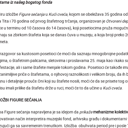
etama iz našeg bogatog fonda
iru izložbe
Figure sećanja
u
Kući cveća
, kojom se obeležava 35 godina od
 Tita i 70 godina od prvog štafetnog trčanja, organizovan је
Otvoreni dep
e u terminu od 10 časova do 14 časova)
,
koji posetiocima pružа mogućno
aju sa zbirkom štafeta koja se danas čuva u muzeju, a koja broji preko 
meta.
razgovor sa kustosom posetioci će moći da saznaju mnogobrojne podatk
jima, o štafetnim palicama, sletovima i proslavama 25. maja kao i kako s
estacije, ali i same štafete menjale tokom godina. Posetioci će takođe imat
zanimiljive priče o štafetama, o njihovoj raznolikosti i velikom broju, da ih 
nu i detaljnije prouče.Oni koji su štafete nosili, moći će da se prisete tog o
nisu imali prilike da štafetu drže u ruci, moći će to da učine u
Kući cveća
.
LOŽBI FIGURE SEĆANJA
ba Figure sećanja napravljena je sa idejom da
prikaže
mehanizme kolekti
ovativan način interpretira muzejski fond, arhivsku građu i dokumentarni 
ujući ga sa savremenim trenutkom. Izložba obuhvata period pre i posle T