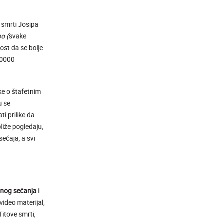
 smrti Josipa
o (
svake
st da se bolje
20000
e o štafetnim
u se
i prilike da
bliže pogledaju,
sećaja, a svi
vnog sećanja
i
video materijal,
itove smrti,