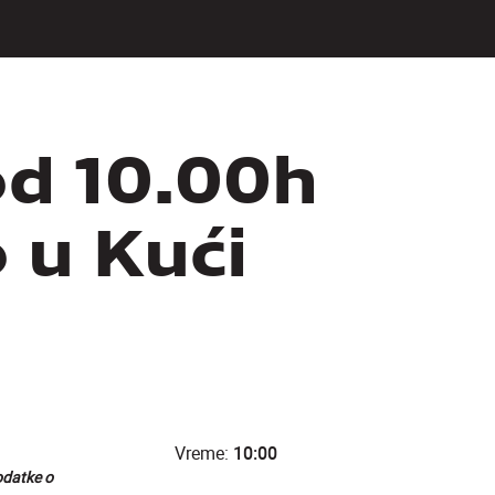
od 10.00h
 u Kući
Vreme:
10:00
odatke o