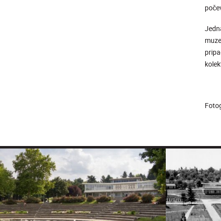
počev
Jedna
muzej
pripa
kolek
Fotog