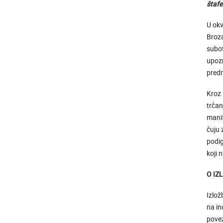
štaf
U okv
Broza
subot
upozn
pred
Kroz 
trčan
manif
čuju 
podig
koji 
O IZ
Izlož
na in
povez