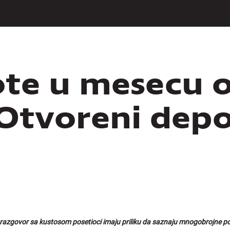
ote u mesecu 
Otvoreni depo
razgovor sa kustosom posetioci imaju priliku da saznaju mnogobrojne p