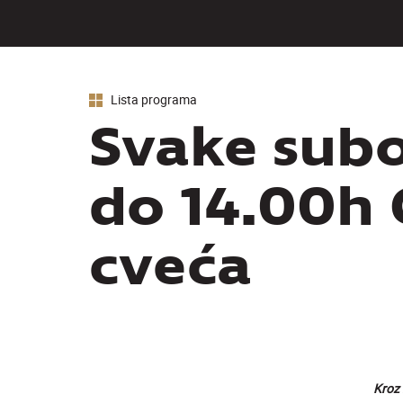
Lista programa
Svake sub
do 14.00h 
cveća
Kroz 