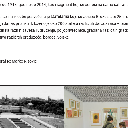
 od 1945. godine do 2014, kao i segment koji se odnosi na samu sahran
 celina izložbe posvećena je
štafetama
koje su Josipu Brozu slate 25. ma
 i danas pristižu. Izloženo je oko 200 štafeta različitih darodavaca – pion
dnika raznih saveza i udruženja, poljoprivrednika, građana različitih grado
tiva različitih preduzeća, boraca, vojske.
rafije: Marko Risović