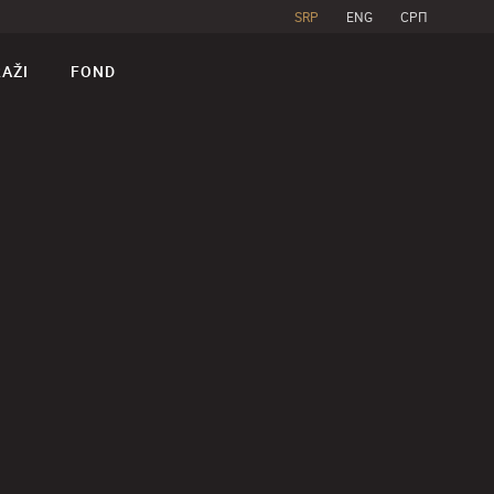
SRP
ENG
CPП
RAŽI
FOND