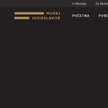
O Muzeju
Za škole
POČETNA
POSE