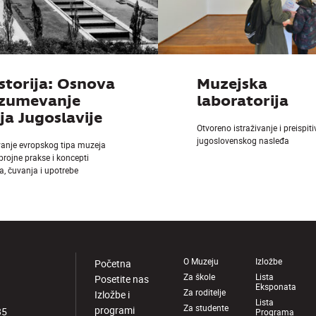
storija: Osnova
Muzejska
azumevanje
laboratorija
a Jugoslavije
Otvoreno istraživanje i preispit
jugoslovenskog nasleđa
vanje evropskog tipa muzeja
 brojne prakse i koncepti
a, čuvanja i upotrebe
O Muzeju
Izložbe
Početna
Za škole
Lista
Posetite nas
Eksponata
Za roditelje
Izložbe i
Lista
Za studente
programi
85
Programa