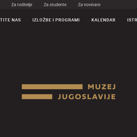
Za roditelje
Za studente
Za novinare
TITE NAS
IZLOŽBE I PROGRAMI
KALENDAR
IST