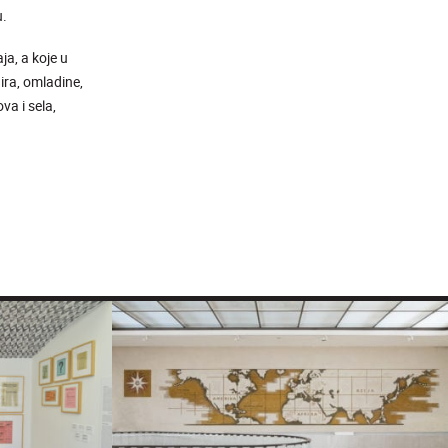
u.
ja, a koje u
ira, omladine,
va i sela,