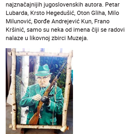
najznačajnijih jugoslovenskih autora. Petar
Lubarda, Krsto Hegedušić, Oton Gliha, Milo
Milunović, Đorđe Andrejević Kun, Frano
Kršinić, samo su neka od imena čiji se radovi
nalaze u likovnoj zbirci Muzeja.