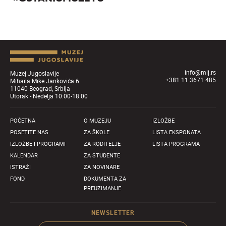
info@mij.rs
Muzej Jugoslavije
+381 11 3671 485
Mihaila Mike Jankovića 6
11040 Beograd, Srbija
Utorak - Nedelja 10:00-18:00
POČETNA
O MUZEJU
IZLOŽBE
POSETITE NAS
ZA ŠKOLE
LISTA EKSPONATA
IZLOŽBE I PROGRAMI
ZA RODITELJE
LISTA PROGRAMA
KALENDAR
ZA STUDENTE
ISTRAŽI
ZA NOVINARE
FOND
DOKUMENTA ZA
PREUZIMANJE
NEWSLETTER