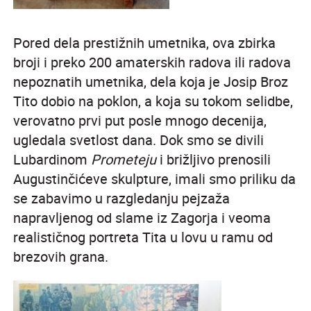
Pored dela prestižnih umetnika, ova zbirka
broji i preko 200 amaterskih radova ili radova
nepoznatih umetnika, dela koja je Josip Broz
Tito dobio na poklon, a koja su tokom selidbe,
verovatno prvi put posle mnogo decenija,
ugledala svetlost dana. Dok smo se divili
Lubardinom
Prometeju
i brižljivo prenosili
Augustinčićeve skulpture, imali smo priliku da
se zabavimo u razgledanju pejzaža
napravljenog od slame iz Zagorja i veoma
realističnog portreta Tita u lovu u ramu od
brezovih grana.