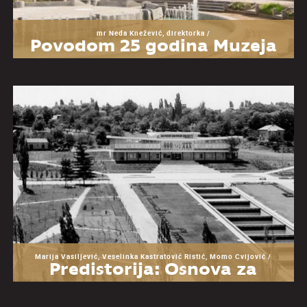
mr Neda Knežević, direktorka /
Povodom 25 godina Muzeja
Jugoslavije
Marija Vasiljević, Veselinka Kastratović Ristić, Momo Cvijović /
Predistorija: Osnova za
razumevanje Muzeja