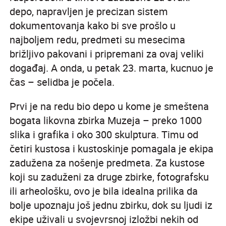
depo, napravljen je precizan sistem
dokumentovanja kako bi sve prošlo u
najboljem redu, predmeti su mesecima
brižljivo pakovani i pripremani za ovaj veliki
događaj. A onda, u petak 23. marta, kucnuo je
čas – selidba je počela.
Prvi je na redu bio depo u kome je smeštena
bogata likovna zbirka Muzeja – preko 1000
slika i grafika i oko 300 skulptura. Timu od
četiri kustosa i kustoskinje pomagala je ekipa
zadužena za nošenje predmeta. Za kustose
koji su zaduženi za druge zbirke, fotografsku
ili arheološku, ovo je bila idealna prilika da
bolje upoznaju još jednu zbirku, dok su ljudi iz
ekipe uživali u svojevrsnoj izložbi nekih od