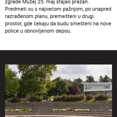
zgrade Muzej 25. maj stajao prazan.
Predmeti su s najvećom pažnjom, po unapred
razrađenom planu, premešteni u drugi
prostor, gde čekaju da budu smešteni na nove
police u obnovljenom depou.