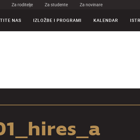
Za roditelje
Za studente
Za novinare
TITE NAS
IZLOŽBE I PROGRAMI
KALENDAR
IST
1_hires_a