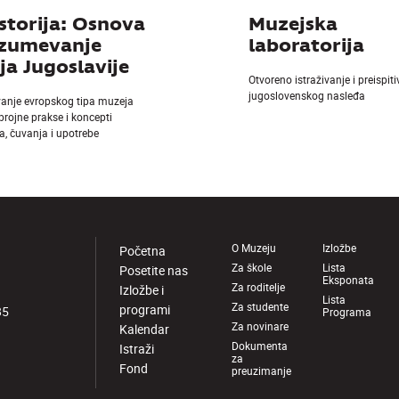
storija: Osnova
Muzejska
azumevanje
laboratorija
a Jugoslavije
Otvoreno istraživanje i preispit
jugoslovenskog nasleđa
vanje evropskog tipa muzeja
 brojne prakse i koncepti
a, čuvanja i upotrebe
O Muzeju
Izložbe
Početna
Za škole
Lista
Posetite nas
Eksponata
Za roditelje
Izložbe i
Lista
Za studente
programi
85
Programa
Za novinare
Kalendar
Dokumenta
Istraži
za
Fond
preuzimanje