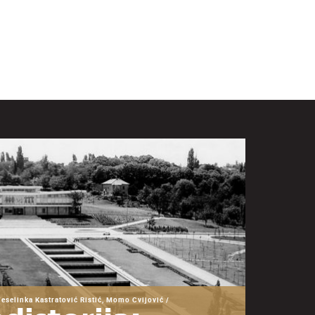
Veselinka Kastratović Ristić, Momo Cvijović /