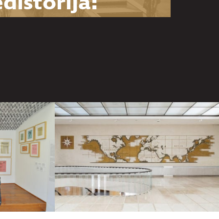
distorija:
snova za
zumevanje
Muzeja
goslavije