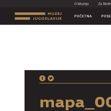
O Muzeju
Za škole
POČETNA
POSE
mapa_00