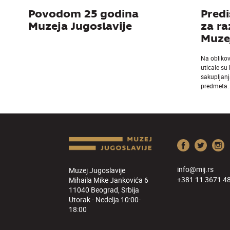
Povodom 25 godina
Predi
Muzeja Jugoslavije
za r
Muzej
Na obliko
uticale su
sakupljanj
predmeta.
info@mij.rs
Muzej Jugoslavije
+381 11 3671 4
Mihaila Mike Jankovića 6
11040 Beograd, Srbija
Utorak - Nedelja 10:00-
18:00