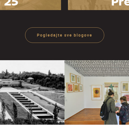
 25
Pre
zeja
O
ije
ra
Pogledajte sve blogove
Ju