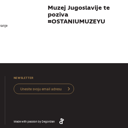
Muzej Jugoslavije te
poziva
#OSTANIUMUZEYU
ivanje
NEWSLETTER
Made with passion by
Degordian