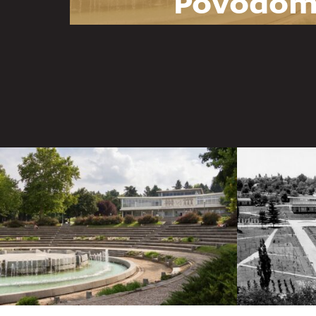
Povodom
godina Mu
Jugoslav