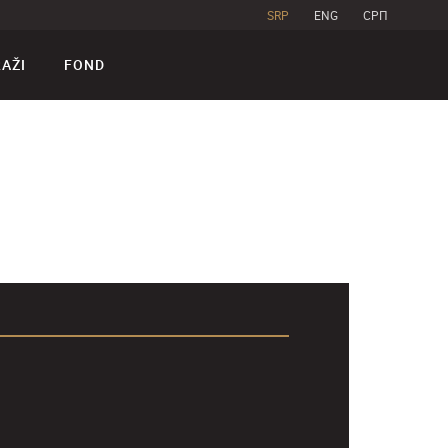
SRP
ENG
CPП
RAŽI
FOND